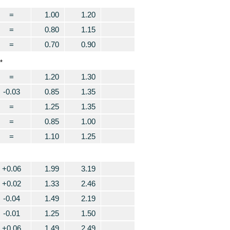
=
1.00
1.20
=
0.80
1.15
=
0.70
0.90
*
=
1.20
1.30
-0.03
0.85
1.35
=
1.25
1.35
=
0.85
1.00
=
1.10
1.25
+0.06
1.99
3.19
+0.02
1.33
2.46
-0.04
1.49
2.19
-0.01
1.25
1.50
+0.06
1.49
2.49