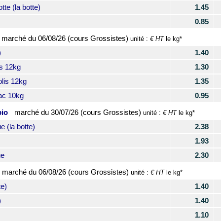
e (la botte)
1.45
0.85
marché du
06/08/26 (cours Grossistes)
€ HT
unité :
le kg*
)
1.40
s 12kg
1.30
lis 12kg
1.35
ac 10kg
0.95
bio
marché du
30/07/26 (cours Grossistes)
€ HT
unité :
le kg*
 (la botte)
2.38
1.93
ue
2.30
marché du
06/08/26 (cours Grossistes)
€ HT
unité :
le kg*
e)
1.40
)
1.40
1.10