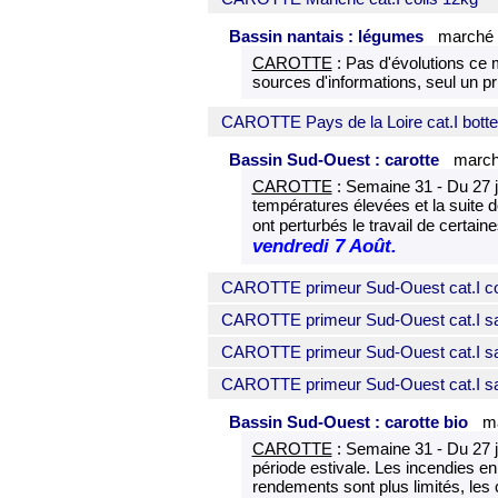
Bassin nantais : légumes
marché 
CAROTTE
: Pas d'évolutions ce m
sources d'informations, seul un p
CAROTTE Pays de la Loire cat.I botte 
Bassin Sud-Ouest : carotte
march
CAROTTE
: Semaine 31 - Du 27 ju
températures élevées et la suite 
ont perturbés le travail de certa
vendredi 7 Août.
CAROTTE primeur Sud-Ouest cat.I co
CAROTTE primeur Sud-Ouest cat.I sa
CAROTTE primeur Sud-Ouest cat.I s
CAROTTE primeur Sud-Ouest cat.I s
Bassin Sud-Ouest : carotte bio
ma
CAROTTE
: Semaine 31 - Du 27 j
période estivale. Les incendies en 
rendements sont plus limités, les ca