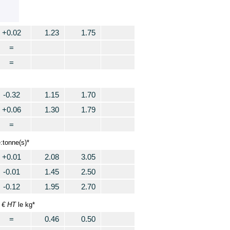
+0.02
1.23
1.75
=
=
-0.32
1.15
1.70
+0.06
1.30
1.79
=
:tonne(s)*
+0.01
2.08
3.05
-0.01
1.45
2.50
-0.12
1.95
2.70
€ HT
:
le kg*
=
0.46
0.50