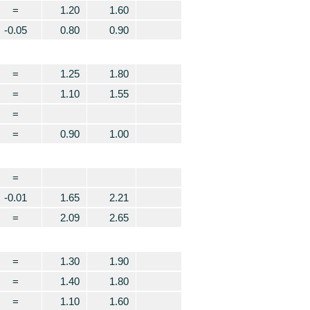
=
1.20
1.60
-0.05
0.80
0.90
=
1.25
1.80
=
1.10
1.55
=
=
0.90
1.00
=
-0.01
1.65
2.21
=
2.09
2.65
=
1.30
1.90
=
1.40
1.80
=
1.10
1.60