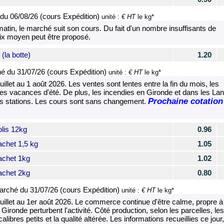
du
06/08/26 (cours Expédition)
€ HT
unité :
le kg*
atin, le marché suit son cours. Du fait d'un nombre insuffisants de
rix moyen peut être proposé.
(la botte)
1.20
é du
31/07/26 (cours Expédition)
€ HT
unité :
le kg*
illet au 1 août 2026. Les ventes sont lentes entre la fin du mois, les
des vacances d'été. De plus, les incendies en Gironde et dans les La
Prochaine cotation
ines stations. Les cours sont sans changement.
lis 12kg
0.96
chet 1,5 kg
1.05
achet 1kg
1.02
achet 2kg
0.80
rché du
31/07/26 (cours Expédition)
€ HT
unité :
le kg*
uillet au 1er août 2026. Le commerce continue d'être calme, propre à 
Gironde perturbent l'activité. Côté production, selon les parcelles, les
libres petits et la qualité altérée. Les informations recueillies ce jour