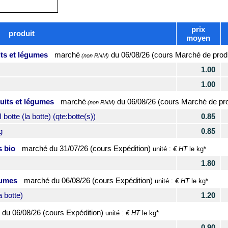
prix
produit
moyen
its et légumes
marché
du
06/08/26 (cours Marché de prod
(non RNM)
1.00
1.00
uits et légumes
marché
du
06/08/26 (cours Marché de pr
(non RNM)
otte (la botte) (qte:botte(s))
0.85
g
0.85
s bio
marché du
31/07/26 (cours Expédition)
€ HT
unité :
le kg*
1.80
gumes
marché du
06/08/26 (cours Expédition)
€ HT
unité :
le kg*
 botte)
1.20
 du
06/08/26 (cours Expédition)
€ HT
unité :
le kg*
0.90