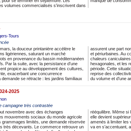
, pour se terminer en septembre. Les
manque de consomma
 les volumes commercialisés s’inscrivent dans
5
gers-Tours
encée
mars, la douceur printanière accélère le
ble de la consommation des zones rurales
s ligériennes, saturant un marché
té, une légère embellie se dessine. Des
 lots en provenance du bassin méditerranéen
ne sécheresse allègent les disponibilités
s. Par la suite, avec la persistance d’une
es jardins familiaux sont en recul à cette
ent propice au développement des cultures,
verse rapidement dès la fin août, malgré la
ante, exacerbant une concurrence
 en raison d’une production qui retrouve
a demande se rétracte : les jardins familiaux
du volume et d’une a
2024-2025
gnon
une campagne très contrastée
t novembre avec des échanges
ion n’est pas particulièrement active,
les mouvements sociaux du monde agricole
oduction, à tel point que les opérateurs sont
s grammages limités, une demande réservée
our servir tous leurs clients. Cette situation
rs très décevants. Le commerce retrouve un
ur conséquence des cours élevés en fin de