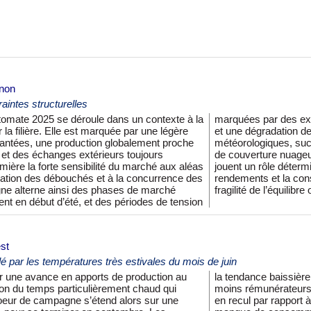
gnon
raintes structurelles
tomate 2025 se déroule dans un contexte à la
’offre, des crises conjoncturelles répétées
 la filière. Elle est marquée par une légère
isations en fin de saison. Les conditions
lantées, une production globalement proche
ent défavorables par excès de fraîcheur et
et des échanges extérieurs toujours
alisantes par des épisodes caniculaires,
umière la forte sensibilité du marché aux aléas
t dans la dynamique de production, les
ration des débouchés et à la concurrence des
n, accentuant la volatilité des cours et la
ne alterne ainsi des phases de marché
fragilité de l’équilibr
nt en début d’été, et des périodes de tension
st
lé par les températures très estivales du mois de juin
r une avance en apports de production au
es passées. En valorisation, les cours sont
son du temps particulièrement chaud qui
ence de l’artichaut dans les magasins est
oeur de campagne s’étend alors sur une
précédente campagne, symptôme de son