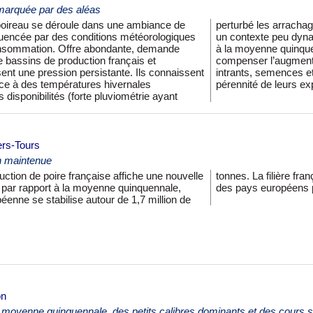
arquée par des aléas
oireau se déroule dans une ambiance de
 marché du poireau évolue néanmoins dans
nfluencée par des conditions météorologiques
ec des cours, souvent bas, voire inférieurs
onsommation. Offre abondante, demande
es niveaux de prix ne permettent pas de
 bassins de production français et
charges (main d’oeuvre, carburants,
nt une pression persistante. Ils connaissent
s). Certains producteurs s’inquiètent de la
ce à des températures hivernales
pérennité de leurs exp
disponibilités (forte pluviométrie ayant
ers-Tours
n maintenue
ction de poire française affiche une nouvelle
 se hisse à la cinquième place du classement
par rapport à la moyenne quinquennale,
des pays européens p
éenne se stabilise autour de 1,7 million de
on
 moyenne quinquennale, des petits calibres dominants et des cours 