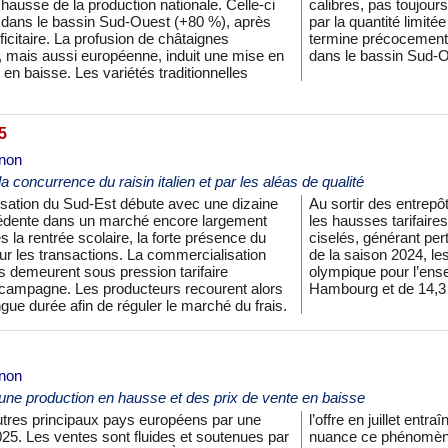
 hausse de la production nationale. Celle-ci
s. La commercialisation est alors facilitée
 dans le bassin Sud-Ouest (+80 %), après
oduit et sa bonne qualité. La campagne se
citaire. La profusion de châtaignes
 la saison sont particulièrement faibles
e, mais aussi européenne, induit une mise en
dans le bassin Sud-O
en baisse. Les variétés traditionnelles
5
gnon
oncurrence du raisin italien et par les aléas de qualité
ation du Sud-Est débute avec une dizaine
érés, la vente de ces raisins ne produit pas
cédente dans un marché encore largement
s et de nombreux lots doivent être triés et
s la rentrée scolaire, la forte présence du
coûts. Pour autant, bien qu’inférieurs à ceux
 sur les transactions. La commercialisation
sont supérieurs à la moyenne quinquennale
rs demeurent sous pression tarifaire
s variétés : de 6,5 % en Muscat de
a campagne. Les producteurs recourent alors
Hambourg et de 14,3
ngue durée afin de réguler le marché du frais.
gnon
e production en hausse et des prix de vente en baisse
utres principaux pays européens par une
e chute des prix. Le reste de la campagne
25. Les ventes sont fluides et soutenues par
n commerce fluide et une bonne demande,