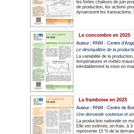
les fortes chaleurs de juin p
tout particulièrement à l’exp
de production, les actions pro
dynamisent les transactions. 
Le concombre en 2025
Auteur : RNM - Centre d'Ang
Le déséquilibre de la produc
La variabilité de la productio
grande distribution initient
températures et météo maussad
cela ne suffit pas toujours à 
inévitablement la mise en marc
La framboise en 2025
Auteur : RNM - Centre de Bo
Une demande soutenue et un 
La production nationale se mai
sont en baisse, avec 2 605 t
Elle est estimée, en frais, à 3
écourte sa campagne de deux s
représente 15 % de la deman