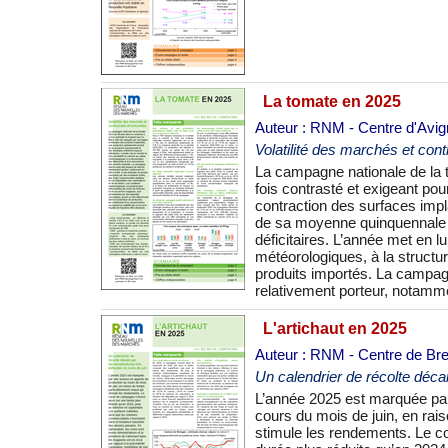
La tomate en 2025
Auteur : RNM - Centre d'Avi
Volatilité des marchés et cont
La campagne nationale de la 
marquées par des excédents d
fois contrasté et exigeant pour
et une dégradation des valor
contraction des surfaces imp
météorologiques, successivem
de sa moyenne quinquennale 
de couverture nuageuse, puis pén
déficitaires. L’année met en l
jouent un rôle déterminan
météorologiques, à la structu
rendements et la consommatio
produits importés. La campag
relativement porteur, notamme
L'artichaut en 2025
Auteur : RNM - Centre de Bre
Un calendrier de récolte déca
L’année 2025 est marquée pa
la tendance baissière des anné
cours du mois de juin, en rai
moins rémunérateurs et la prés
stimule les rendements. Le c
en recul par rapport à la 