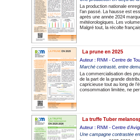
La production nationale enreg
quinquennale. Les noix sont 
l’an passé. La hausse est es
production. Les calibres pris
après une année 2024 marqué
ventes à l’exportation enregistrent
météorologiques. Les volumes
exceptionnelle des cerneaux,
Malgré tout, la récolte frança
La prune en 2025
Auteur : RNM - Centre de To
Marché contrasté, entre deman
La commercialisation des pru
l’activité notamment vers les
de la part de la grande distri
par des problèmes qualitatifs 
capricieuse tout au long de l’
Sun. À mesure que les volume
consommation limitée, ne pe
La truffe Tuber melano
Auteur : RNM - Centre d'Avi
Une campagne contrastée entr