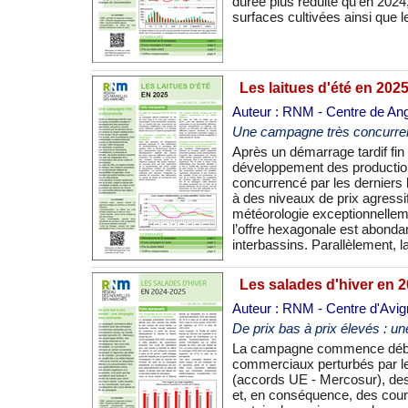
durée plus réduite qu’en 2024
surfaces cultivées ainsi que
Les laitues d'été en 202
Auteur : RNM - Centre de An
Une campagne très concurr
Après un démarrage tardif fin 
assurent une part non négligea
développement des production
et périurbaines. Au coeur de l’é
concurrencé par les derniers
chaleurs caniculaires et u
à des niveaux de prix agressif
hexagonales, et les récoltes d
météorologie exceptionnellem
période. Cette situation s’in
l’offre hexagonale est abond
reprise des collectivités scolaires,
interbassins. Parallèlement, l
Les salades d'hiver en 
Auteur : RNM - Centre d'Avi
De prix bas à prix élevés : 
La campagne commence débu
rééquilibre. Même si la consommat
commerciaux perturbés par 
elle devient supérieure à la pr
(accords UE - Mercosur), de
amenés à limiter les ventes p
et, en conséquence, des cou
va en s’accentuant, avec po