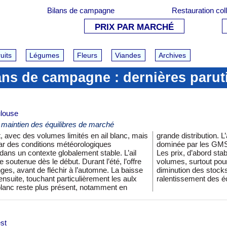
Bilans de campagne
Restauration col
PRIX PAR MARCHÉ
uits
Légumes
Fleurs
Viandes
Archives
ans de campagne : dernières parut
ulouse
t maintien des équilibres de marché
, avec des volumes limités en ail blanc, mais
vité commerciale d’ensemble demeure calme,
 par des conditions météorologiques
cs ponctuels en été et en fin d’année.
dans un contexte globalement stable. L’ail
nt ensuite soutenus par la raréfaction des
 soutenue dès le début. Durant l’été, l’offre
roduits sous SIQO. En fin de campagne, la
nges, avant de fléchir à l’automne. La baisse
aîne un recours aux importations et un
ensuite, touchant particulièrement les aulx
ralentissement des 
il blanc reste plus présent, notamment en
st