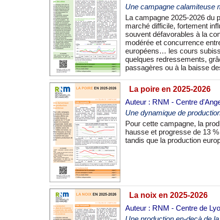
Une campagne calamiteuse m
La campagne 2025-2026 du p
perturbé les arrachages). Le
marché difficile, fortement i
un contexte peu dynamique av
souvent défavorables à la c
à la moyenne quinquennale. C
modérée et concurrence entre
compenser l’augmentation des 
européens… les cours subisse
intrants, semences et plant
quelques redressements, grâ
passagères ou à la baisse des 
La poire en 2025-2026
Auteur : RNM - Centre d'Ang
Une dynamique de productio
Pour cette campagne, la produ
tonnes. La filière française
hausse et progresse de 13 % 
tandis que la production europ
La noix en 2025-2026
Auteur : RNM - Centre de Ly
Une production en-deçà de la