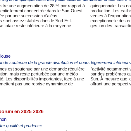
istre une augmentation de 28 % par rapport à
de petites tailles dans les deux bassins de
sentiellement concentrée dans le Sud-Ouest,
és à l’international sont déficitaires et les
e par une succession d’aléas
 donc une baisse. Grâce à la qualité
 sont assez stables dans le Sud-Est.
 les opérateurs peuvent miser sur une
ise totale reste inférieure à la moyenne
gestion des transact
ulouse
de soutenue de la grande distribution et cours légèrement inférieur
nes est soutenue par une demande régulière
 marchés de gros. La situation est accentuée
bution, mais reste perturbée par une météo
sur certains lots de Reine-Claude et de TC
été. Les disponibilités importantes, face à une
s se réduisent, les cours se revalorisent,
rmettent pas une reprise dynamique de
offrant une perspecti
sporum en 2025-2026
gnon
e qualité et prudence