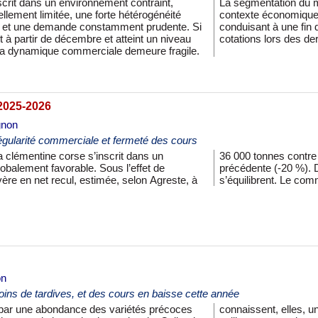
rit dans un environnement contraint,
pression concurrentielle ibérique et un
llement limitée, une forte hétérogénéité
n pèsent durablement sur les échanges,
on et une demande constamment prudente. Si
gne atone et à l’impossibilité d’établir des
t à partir de décembre et atteint un niveau
cotations lors des de
, la dynamique commerciale demeure fragile.
2025-2026
gnon
égularité commerciale et fermeté des cours
clémentine corse s’inscrit dans un
tionnelles 46 000 tonnes de la saison
balement favorable. Sous l’effet de
 conditions, l’offre et la demande
avère en net recul, estimée, selon Agreste, à
s’équilibrent. Le comm
on
ins de tardives, et des cours en baisse cette année
par une abondance des variétés précoces
olte moindre avec notamment des petits