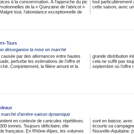
ropices à la consommation. À l’approche du pic
ortation. Le fruit est de bonne qualité durant
motionnelles de la « Quinzaine de l’abricot »
cette saison, avec un
Malgré tout, l’abondance exceptionnelle de
ers-Tours
tion désorganise la mise en marché
n, causée par des alternances entre hautes
 des programmes promotionnels. Cependant,
e, perturbe les estimations de l’offre et
maintenir l’équilibre commercial, comme en
hé. Conjointement, la filière amont et la
septembre où l’offre 
rdeaux
marché d’arrière-saison dynamique
ntient en contexte de canicules répétitives.
onnes et 13,5 t/ha de rendement. L’Alsace
 300 tonnes. Toujours déficitaire, elle
emaines. La production est stable en
de française. En Rhône-Alpes, les volumes
Nouvelle-Aquitaine. 