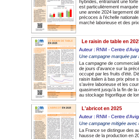
hybrides, entraînant une forte
calibres, pas toujours ramassé
est particulièrement marquée
par la quantité limitée du pr
une année 2024 largement défi
termine précocement. Les cours de
précoces à l’échelle national
marché laborieuse et des prix 
Le raisin de table en 202
Auteur : RNM - Centre d'Avi
Une campagne marquée par la c
La campagne de commercialis
Au sortir des entrepôts réfrig
de jours d’avance sur la pré
les hausses tarifaires attendue
occupé par les fruits d’été. Dè
ciselés, générant pertes et sur
raisin italien à bas prix pèse
de la saison 2024, les cours 
s’avère laborieuse et les cou
olympique pour l’ensemble de
quasiment jusqu’à la fin de l
au stockage frigorifique de lo
L'abricot en 2025
Auteur : RNM - Centre d'Avi
Une campagne mitigée avec un
La France se distingue des a
l’offre en juillet entraîne un
hausse de la production en 20
nuance ce phénomène avec u