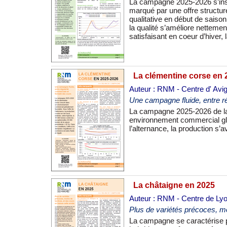
La campagne 2025-2026 s’insc
La segmentation du marché, la 
marqué par une offre structure
contexte économique incertai
qualitative en début de sais
conduisant à une fin de campa
la qualité s’améliore nettemen
satisfaisant en coeur d’hiver
La clémentine corse en 
Auteur : RNM - Centre d' Avi
Une campagne fluide, entre r
La campagne 2025-2026 de la 
36 000 tonnes contre les excep
environnement commercial glo
précédente (-20 %). Dans ces
l’alternance, la production s’
La châtaigne en 2025
Auteur : RNM - Centre de Ly
Plus de variétés précoces, mo
La campagne se caractérise 
connaissent, elles, une réc