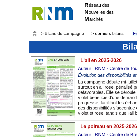
R
éseau des
N
ouvelles des
M
archés
> Bilans de campagne
> derniers bilans
Fr
Bil
L'ail en 2025-2026
Auteur : RNM - Centre de To
Évolution des disponibilités e
La campagne débute mi-juillet
grande distribution. L’acti
surtout en ail rose, pénalisé
dominée par les GMS, avec des pi
défavorables. Elle se déroule 
Les prix, d’abord stables, so
violet bénéficie d’une demande
volumes, surtout pour les p
progresse, facilitant les écha
diminution des stocks entr
des disponibilités s’accentue 
violet et rose, tandis que l’a
Le poireau en 2025-2026
Auteur : RNM - Centre de Bre