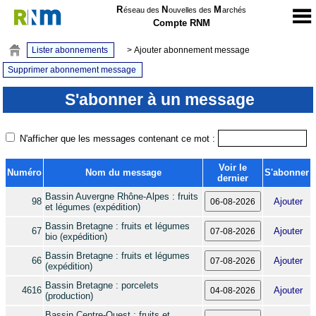
R
N
M
éseau des
ouvelles des
archés
Compte RNM
Lister abonnements
> Ajouter abonnement message
Supprimer abonnement message
S'abonner à un message
N'afficher que les messages contenant ce mot :
Voir le
Numéro
Nom du message
S'abonner
dernier
Bassin Auvergne Rhône-Alpes : fruits
98
Ajouter
et légumes (expédition)
Bassin Bretagne : fruits et légumes
67
Ajouter
bio (expédition)
Bassin Bretagne : fruits et légumes
66
Ajouter
(expédition)
Bassin Bretagne : porcelets
4616
Ajouter
(production)
Bassin Centre-Ouest : fruits et