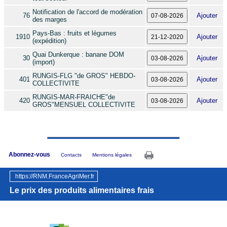
Notification de l'accord de modération
76
Ajouter
des marges
Pays-Bas : fruits et légumes
1910
Ajouter
(expédition)
Quai Dunkerque : banane DOM
30
Ajouter
(import)
RUNGIS-FLG "de GROS" HEBDO-
401
Ajouter
COLLECTIVITE
RUNGIS-MAR-FRAICHE"de
420
Ajouter
GROS"MENSUEL COLLECTIVITE
Abonnez-vous
Contacts
Mentions légales
https://RNM.FranceAgriMer.fr
Le prix des produits alimentaires frais