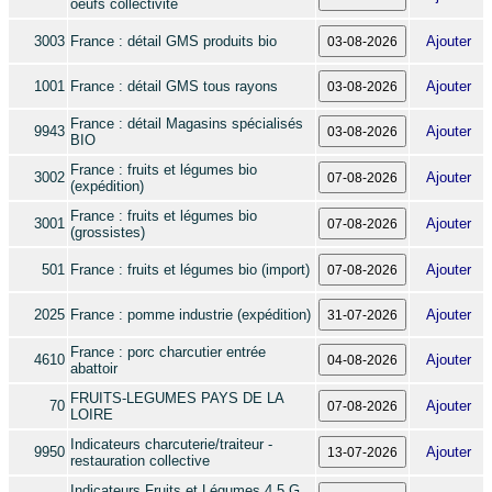
oeufs collectivité
3003
France : détail GMS produits bio
Ajouter
1001
France : détail GMS tous rayons
Ajouter
France : détail Magasins spécialisés
9943
Ajouter
BIO
France : fruits et légumes bio
3002
Ajouter
(expédition)
France : fruits et légumes bio
3001
Ajouter
(grossistes)
501
France : fruits et légumes bio (import)
Ajouter
2025
France : pomme industrie (expédition)
Ajouter
France : porc charcutier entrée
4610
Ajouter
abattoir
FRUITS-LEGUMES PAYS DE LA
70
Ajouter
LOIRE
Indicateurs charcuterie/traiteur -
9950
Ajouter
restauration collective
Indicateurs Fruits et Légumes 4 5 G