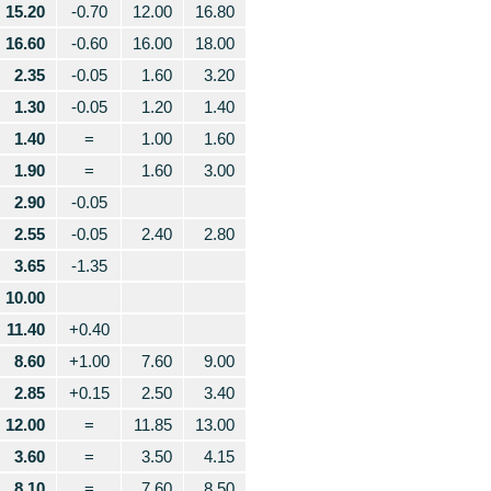
15.20
-0.70
12.00
16.80
16.60
-0.60
16.00
18.00
2.35
-0.05
1.60
3.20
1.30
-0.05
1.20
1.40
1.40
=
1.00
1.60
1.90
=
1.60
3.00
2.90
-0.05
2.55
-0.05
2.40
2.80
3.65
-1.35
10.00
11.40
+0.40
8.60
+1.00
7.60
9.00
2.85
+0.15
2.50
3.40
12.00
=
11.85
13.00
3.60
=
3.50
4.15
8.10
=
7.60
8.50