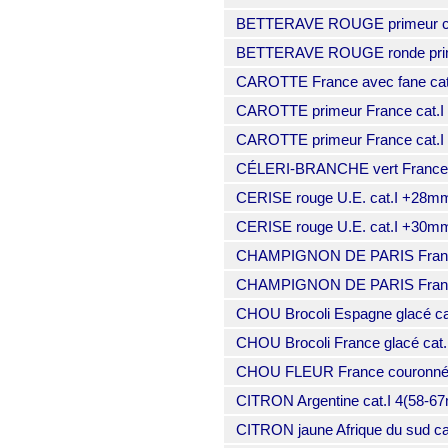
BETTERAVE ROUGE primeur cru
BETTERAVE ROUGE ronde prime
CAROTTE France avec fane cat.I 
CAROTTE primeur France cat.I 
CAROTTE primeur France cat.I
CÉLERI-BRANCHE vert France 
CERISE rouge U.E. cat.I +28m
CERISE rouge U.E. cat.I +30m
CHAMPIGNON DE PARIS France
CHAMPIGNON DE PARIS France p
CHOU Brocoli Espagne glacé ca
CHOU Brocoli France glacé cat.
CHOU FLEUR France couronné ca
CITRON Argentine cat.I 4(58-6
CITRON jaune Afrique du sud cat.