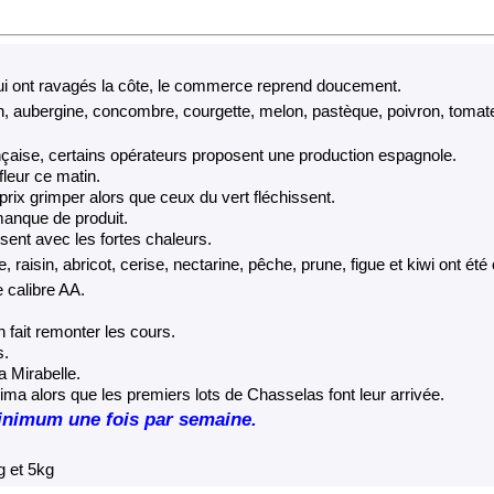
qui ont ravagés la côte, le commerce reprend doucement.
non, aubergine, concombre, courgette, melon, pastèque, poivron, tomate,
nçaise, certains opérateurs proposent une production espagnole.
fleur ce matin.
 prix grimper alors que ceux du vert fléchissent.
manque de produit.
ent avec les fortes chaleurs.
e, raisin, abricot, cerise, nectarine, pêche, prune, figue et kiwi ont été
e calibre AA.
 fait remonter les cours.
s.
a Mirabelle.
rima alors que les premiers lots de Chasselas font leur arrivée.
minimum une fois par semaine.
g et 5kg