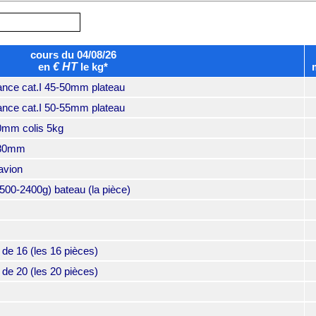
cours du 04/08/26
en
€ HT
le kg*
nce cat.I 45-50mm plateau
nce cat.I 50-55mm plateau
-80mm colis 5kg
0-80mm
avion
00-2400g) bateau (la pièce)
de 16 (les 16 pièces)
de 20 (les 20 pièces)