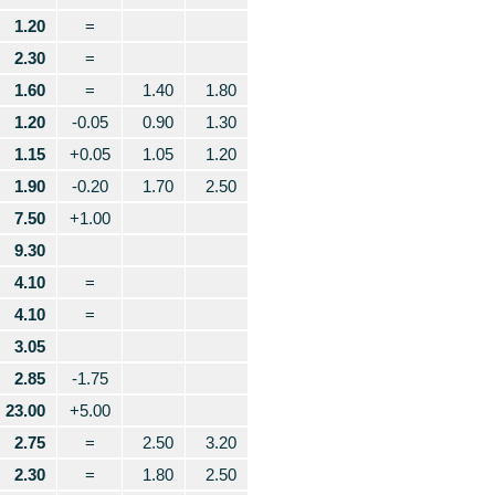
1.20
=
2.30
=
1.60
=
1.40
1.80
1.20
-0.05
0.90
1.30
1.15
+0.05
1.05
1.20
1.90
-0.20
1.70
2.50
7.50
+1.00
9.30
4.10
=
4.10
=
3.05
2.85
-1.75
23.00
+5.00
2.75
=
2.50
3.20
2.30
=
1.80
2.50