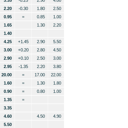
3.35
-0.25
2.90
4.00
2.20
-0.30
1.80
2.50
0.95
=
0.85
1.00
1.65
1.30
2.20
1.40
4.25
+1.45
2.90
5.50
3.00
+0.20
2.80
4.50
2.90
+0.10
2.50
3.00
2.95
-1.35
2.20
3.80
20.00
=
17.00
22.00
1.60
=
1.30
1.80
0.90
=
0.80
1.00
1.35
=
3.35
4.60
4.50
4.90
5.50