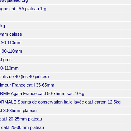
AA plateau 1rg
gne cat.I AA plateau 1rg
5kg
70mm caisse
.I 90-110mm
.I 90-110mm
I gros
 90-110mm
lis de 40 (les 40 pièces)
meur France cat.I 35-65mm
 Agata France cat.I 50-75mm sac 10kg
 Spunta de conservation Italie lavée cat.I carton 12,5kg
.I 30-35mm plateau
cat.I 20-25mm plateau
 cat.I 25-30mm plateau