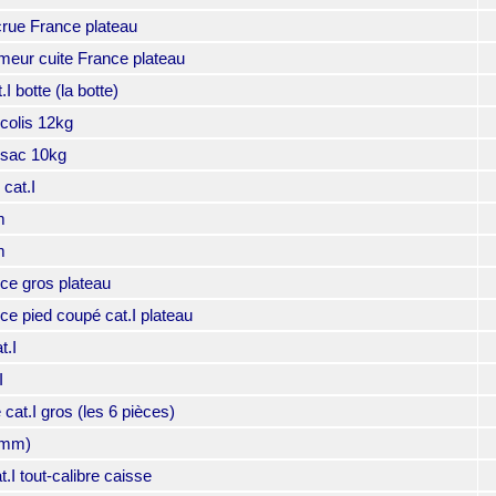
e France plateau
ur cuite France plateau
botte (la botte)
colis 12kg
 sac 10kg
cat.I
m
m
 gros plateau
ied coupé cat.I plateau
t.I
I
t.I gros (les 6 pièces)
7mm)
I tout-calibre caisse