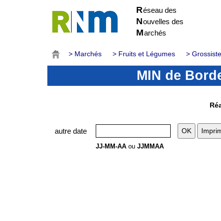
R
éseau des
N
ouvelles des
M
archés
> Marchés
> Fruits et Légumes
> Grossist
MIN de Borde
Réa
autre date
JJ-MM-AA
ou
JJMMAA