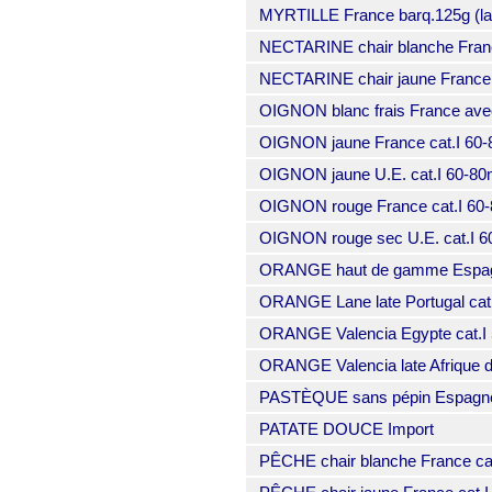
MYRTILLE France barq.125g (la
NECTARINE chair blanche France
NECTARINE chair jaune France c
OIGNON blanc frais France avec 
OIGNON jaune France cat.I 60
OIGNON jaune U.E. cat.I 60-8
OIGNON rouge France cat.I 60
OIGNON rouge sec U.E. cat.I 
ORANGE haut de gamme Espagn
ORANGE Lane late Portugal cat
ORANGE Valencia Egypte cat.I 
ORANGE Valencia late Afrique du
PASTÈQUE sans pépin Espagne c
PATATE DOUCE Import
PÊCHE chair blanche France cat