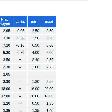
Prix
varia.
mini
maxi
moyen
2.95
-0.05
2.50
3.50
3.10
-0.30
2.50
3.50
7.10
-0.10
6.50
8.00
5.20
-0.70
4.00
6.00
3.50
=
3.40
3.50
2.30
=
1.80
2.75
1.65
2.30
=
1.80
2.50
18.00
=
16.00
20.00
17.00
=
16.00
18.00
1.20
=
0.90
1.35
1.35
=
1.35
1.40