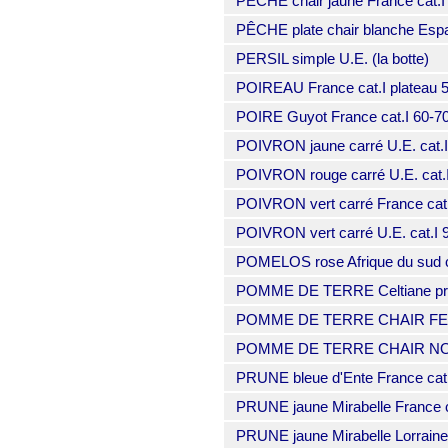
PÊCHE chair jaune France cat.I 
PÊCHE plate chair blanche Espa
PERSIL simple U.E. (la botte)
POIREAU France cat.I plateau 
POIRE Guyot France cat.I 60-
POIVRON jaune carré U.E. cat
POIVRON rouge carré U.E. cat
POIVRON vert carré France cat.
POIVRON vert carré U.E. cat.I
POMELOS rose Afrique du sud co
POMME DE TERRE Celtiane pri
POMME DE TERRE CHAIR FERME
POMME DE TERRE CHAIR NORMALE
PRUNE bleue d'Ente France cat
PRUNE jaune Mirabelle France 
PRUNE jaune Mirabelle Lorraine