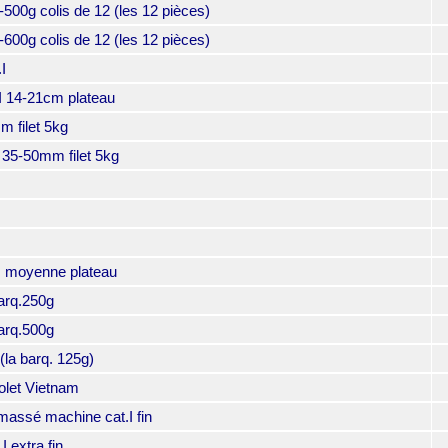
0g colis de 12 (les 12 pièces)
0g colis de 12 (les 12 pièces)
I
 14-21cm plateau
 filet 5kg
35-50mm filet 5kg
.I moyenne plateau
arq.250g
arq.500g
a barq. 125g)
let Vietnam
ssé machine cat.I fin
extra fin