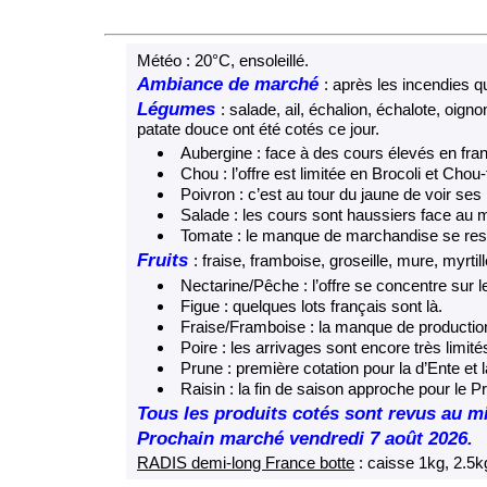
Météo : 20°C, ensoleillé.
Ambiance de marché
: après les incendies 
Légumes
: salade, ail, échalion, échalote, oig
patate douce ont été cotés ce jour.
Aubergine : face à des cours élevés en fra
Chou : l’offre est limitée en Brocoli et Chou-
Poivron : c’est au tour du jaune de voir ses
Salade : les cours sont haussiers face au 
Tomate : le manque de marchandise se ress
Fruits
: fraise, framboise, groseille, mure, myrtill
Nectarine/Pêche : l’offre se concentre sur l
Figue : quelques lots français sont là.
Fraise/Framboise : la manque de production
Poire : les arrivages sont encore très limité
Prune : première cotation pour la d’Ente et l
Raisin : la fin de saison approche pour le P
Tous les produits cotés sont revus au 
Prochain marché vendredi 7 août 2026.
RADIS demi-long France botte
: caisse 1kg, 2.5k