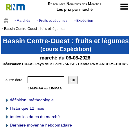
R
N
M
éseau des
ouvelles des
archés
Les prix par marché
> Marchés
> Fruits et Légumes
> Expédition
> Bassin Centre-Ouest : fruits et légumes
Bassin Centre-Ouest : fruits et légumes
(cours Expédition)
marché du 06-08-2026
Réalisation DRAAF Pays de la Loire - SRISE - Centre RNM ANGERS-TOURS
autre date
JJ-MM-AA
ou
JJMMAA
définition, méthodologie
Historique 12 mois
toutes les dates du marché
Dernière moyenne hebdomadaire