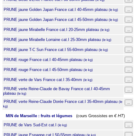
PRUNE jaune Golden Japan France cat.I 40-45mm plateau
(le kg)
PRUNE jaune Golden Japan France cat.I 45-50mm plateau
(le kg)
PRUNE jaune Mirabelle France cat.I 20-25mm plateau
(le kg)
PRUNE jaune Mirabelle Lorraine cat.I 25-30mm plateau
(le kg)
PRUNE jaune T-C Sun France cat.I 55-60mm plateau
(le kg)
PRUNE rouge France cat.I 40-45mm plateau
(le kg)
PRUNE rouge France cat.I 45-50mm plateau
(le kg)
PRUNE verte de Vars France cat.I 35-40mm
(le kg)
PRUNE verte Reine-Claude de Bavay France cat.I 40-45mm
plateau
(le kg)
PRUNE verte Reine-Claude Dorée France cat.I 35-40mm plateau
(le
kg)
MIN de Marseille : fruits et légumes
(cours Grossistes en
€ HT
)
PRUNE de Vars Sud-Est cat.I
(le kg)
PRUNE jaune Espagne cat.I 50-55mm plateau
(le kg)