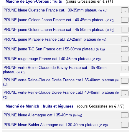
Marché de Lyon-Corbas : fruits
(cours Grossistes en
€ HT
)
PRUNE bleue Quetsche France cat.I 30-35mm plateau
(le kg)
PRUNE jaune Golden Japan France cat.I 40-45mm plateau
(le kg)
PRUNE jaune Golden Japan France cat.I 45-50mm plateau
(le kg)
PRUNE jaune Mirabelle France cat.I 20-25mm plateau
(le kg)
PRUNE jaune T-C Sun France cat.I 55-60mm plateau
(le kg)
PRUNE rouge rouge France cat.I 40-45mm plateau
(le kg)
PRUNE verte Reine-Claude de Bavay France cat.I 35-40mm
plateau
(le kg)
PRUNE verte Reine-Claude Dorée France cat.I 35-40mm plateau
(le
kg)
PRUNE verte Reine-Claude Dorée France cat.I 40-45mm plateau
(le
kg)
Marché de Munich : fruits et légumes
(cours Grossistes en
€ HT
)
PRUNE bleue Allemagne cat.I 35-40mm
(le kg)
PRUNE bleue Buhler Allemagne cat.I 30-40mm plateau
(le kg)