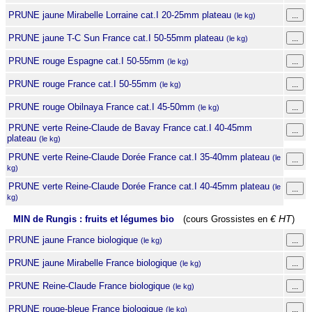
PRUNE jaune Mirabelle Lorraine cat.I 20-25mm plateau
(le kg)
PRUNE jaune T-C Sun France cat.I 50-55mm plateau
(le kg)
PRUNE rouge Espagne cat.I 50-55mm
(le kg)
PRUNE rouge France cat.I 50-55mm
(le kg)
PRUNE rouge Obilnaya France cat.I 45-50mm
(le kg)
PRUNE verte Reine-Claude de Bavay France cat.I 40-45mm
plateau
(le kg)
PRUNE verte Reine-Claude Dorée France cat.I 35-40mm plateau
(le
kg)
PRUNE verte Reine-Claude Dorée France cat.I 40-45mm plateau
(le
kg)
MIN de Rungis : fruits et légumes bio
(cours Grossistes en
€ HT
)
PRUNE jaune France biologique
(le kg)
PRUNE jaune Mirabelle France biologique
(le kg)
PRUNE Reine-Claude France biologique
(le kg)
PRUNE rouge-bleue France biologique
(le kg)