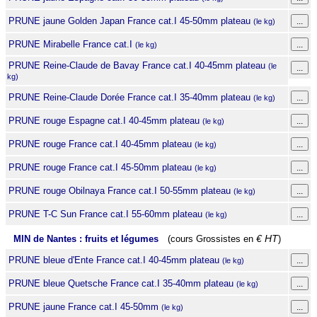
PRUNE jaune Golden Japan France cat.I 45-50mm plateau
(le kg)
PRUNE Mirabelle France cat.I
(le kg)
PRUNE Reine-Claude de Bavay France cat.I 40-45mm plateau
(le
kg)
PRUNE Reine-Claude Dorée France cat.I 35-40mm plateau
(le kg)
PRUNE rouge Espagne cat.I 40-45mm plateau
(le kg)
PRUNE rouge France cat.I 40-45mm plateau
(le kg)
PRUNE rouge France cat.I 45-50mm plateau
(le kg)
PRUNE rouge Obilnaya France cat.I 50-55mm plateau
(le kg)
PRUNE T-C Sun France cat.I 55-60mm plateau
(le kg)
MIN de Nantes : fruits et légumes
(cours Grossistes en
€ HT
)
PRUNE bleue d'Ente France cat.I 40-45mm plateau
(le kg)
PRUNE bleue Quetsche France cat.I 35-40mm plateau
(le kg)
PRUNE jaune France cat.I 45-50mm
(le kg)