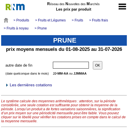
R
N
M
éseau des
ouvelles des
archés
Les prix par produit
> Produits
> Fruits et Légumes
> Fruits
> Fruits frais
> Fruits à noyau
> Prune
PRUNE
prix moyens mensuels du 01-08-2025 au 31-07-2026
autre date de fin
(date quelconque dans le mois)
JJ-MM-AA
ou
JJMMAA
Les dernières cotations
Le système calcule des moyennes arithmétiques : attention, sur la période
considérée, une seule cotation est suffisante pour obtenir la moyenne de la
période. Lorsqu’un produit a de fortes variations saisonnières, la signification
d’un prix moyen sur une périodicité mensuelle peut être faible. Vous pouvez
cliquer sur le libellé pour vérifier les cotations prises en compte dans le calcul de
la moyenne mensuelle.