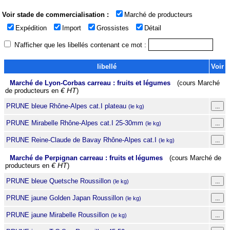
Voir stade de commercialisation :
Marché de producteurs
Expédition
Import
Grossistes
Détail
N'afficher que les libellés contenant ce mot :
libellé
Voir
Marché de Lyon-Corbas carreau : fruits et légumes
(cours Marché
de producteurs en
€ HT
)
PRUNE bleue Rhône-Alpes cat.I plateau
(le kg)
PRUNE Mirabelle Rhône-Alpes cat.I 25-30mm
(le kg)
PRUNE Reine-Claude de Bavay Rhône-Alpes cat.I
(le kg)
Marché de Perpignan carreau : fruits et légumes
(cours Marché de
producteurs en
€ HT
)
PRUNE bleue Quetsche Roussillon
(le kg)
PRUNE jaune Golden Japan Roussillon
(le kg)
PRUNE jaune Mirabelle Roussillon
(le kg)