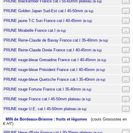
PRUNE Blackamber France cat.I 55-60mm plateau
(le kg)
PRUNE Golden Japan Sud-Est cat.I 45-50mm
(le kg)
PRUNE jaune T-C Sun France cat.I 40-45mm
(le kg)
PRUNE Mirabelle France cat.I
(le kg)
PRUNE Reine-Claude de Bavay France cat.I 35-40mm
(le kg)
PRUNE Reine-Claude Dorée France cat.I 40-45mm
(le kg)
PRUNE rouge-bleue Grenadine France cat.I 40-45mm
(le kg)
PRUNE rouge-bleue Président France cat.I 40-45mm
(le kg)
PRUNE rouge-bleue Quetsche France cat.I 35-40mm
(le kg)
PRUNE rouge Fortune France cat.I 35-40mm
(le kg)
PRUNE rouge France cat.I 45-50mm plateau
(le kg)
PRUNE rouge U.E. cat.I 45-50mm plateau
(le kg)
MIN de Bordeaux-Brienne : fruits et légumes
(cours Grossistes en
€ HT
)
PRUNE bleue d'Ente France cat.I 30-35mm plateau
(le kg)