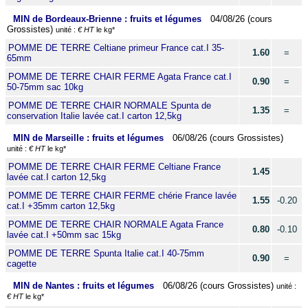
MIN de Bordeaux-Brienne : fruits et légumes
04/08/26 (cours
Grossistes)
unité :
€ HT
le kg*
POMME DE TERRE Celtiane primeur France cat.I 35-
1.60
=
65mm
POMME DE TERRE CHAIR FERME Agata France cat.I
0.90
=
50-75mm sac 10kg
POMME DE TERRE CHAIR NORMALE Spunta de
1.35
=
conservation Italie lavée cat.I carton 12,5kg
MIN de Marseille : fruits et légumes
06/08/26 (cours Grossistes)
unité :
€ HT
le kg*
POMME DE TERRE CHAIR FERME Celtiane France
1.45
lavée cat.I carton 12,5kg
POMME DE TERRE CHAIR FERME chérie France lavée
1.55
-0.20
cat.I +35mm carton 12,5kg
POMME DE TERRE CHAIR NORMALE Agata France
0.80
-0.10
lavée cat.I +50mm sac 15kg
POMME DE TERRE Spunta Italie cat.I 40-75mm
0.90
=
cagette
MIN de Nantes : fruits et légumes
06/08/26 (cours Grossistes)
unité :
€ HT
le kg*