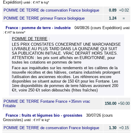
Expédition)
unité :
€ HT
le kg*
POMME DE TERRE de conservation France biologique
0.89
+0.02
POMME DE TERRE primeur France biologique
1.24
=
France : pomme de terre - industrie
04/08/26 (cours Expédition)
unité
:
€ HT
la tonne*
POMME DE TERRE
:
LES PRIX CONSTATES CONCERNENT UNE MARCHANDISE
LIVRABLE AU PLUS TARD DANS LA QUINZAINE QUI SUIT
SA PUBLICATION INITIALE. VRAC DEPART HORS TAXES.
ATTENTION : les prix sont affichés en EURO/TONNE, pour
toutes les cotations en pommes de terre
Face aux inquiétudes sur les rendements et les calibres de la
nouvelle récoltes et des hâtives, certains industriels prolongent
l'utilisation des anciennes récoltes. Les références encore
disponibles se situent autour de 150 €/t pour les Fontane. Les
1ère disponibilités de pommes de terre hâtives avoisinent 200
€/t, voire 250 €/t selon débouchés (frites fraîches)
POMME DE TERRE Fontane France +35mm vrac
150.00
+50.00
Fritable
France : fruits et légumes bio - grossistes
30/07/26 (cours
Grossistes)
unité :
€ HT
le kg*
POMME DE TERRE de conservation France biologique
1.30
+0.15