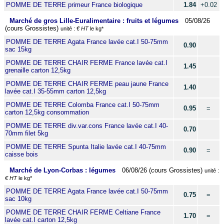
POMME DE TERRE primeur France biologique
1.84
+0.02
Marché de gros Lille-Euralimentaire : fruits et légumes
05/08/26
(cours Grossistes)
unité :
€ HT
le kg*
POMME DE TERRE Agata France lavée cat.I 50-75mm
0.90
sac 15kg
POMME DE TERRE CHAIR FERME France lavée cat.I
1.45
grenaille carton 12,5kg
POMME DE TERRE CHAIR FERME peau jaune France
1.40
lavée cat.I 35-55mm carton 12,5kg
POMME DE TERRE Colomba France cat.I 50-75mm
0.95
=
carton 12,5kg consommation
POMME DE TERRE div.var.cons France lavée cat.I 40-
0.70
70mm filet 5kg
POMME DE TERRE Spunta Italie lavée cat.I 40-75mm
0.90
=
caisse bois
Marché de Lyon-Corbas : légumes
06/08/26 (cours Grossistes)
unité :
€ HT
le kg*
POMME DE TERRE Agata France lavée cat.I 50-75mm
0.75
=
sac 10kg
POMME DE TERRE CHAIR FERME Celtiane France
1.70
=
lavée cat.I carton 12,5kg