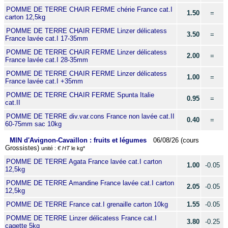
POMME DE TERRE CHAIR FERME chérie France cat.I
1.50
=
carton 12,5kg
POMME DE TERRE CHAIR FERME Linzer délicatess
3.50
=
France lavée cat.I 17-35mm
POMME DE TERRE CHAIR FERME Linzer délicatess
2.00
=
France lavée cat.I 28-35mm
POMME DE TERRE CHAIR FERME Linzer délicatess
1.00
=
France lavée cat.I +35mm
POMME DE TERRE CHAIR FERME Spunta Italie
0.95
=
cat.II
POMME DE TERRE div.var.cons France non lavée cat.II
0.40
=
60-75mm sac 10kg
MIN d'Avignon-Cavaillon : fruits et légumes
06/08/26 (cours
Grossistes)
unité :
€ HT
le kg*
POMME DE TERRE Agata France lavée cat.I carton
1.00
-0.05
12,5kg
POMME DE TERRE Amandine France lavée cat.I carton
2.05
-0.05
12,5kg
POMME DE TERRE France cat.I grenaille carton 10kg
1.55
-0.05
POMME DE TERRE Linzer délicatess France cat.I
3.80
-0.25
cagette 5kg