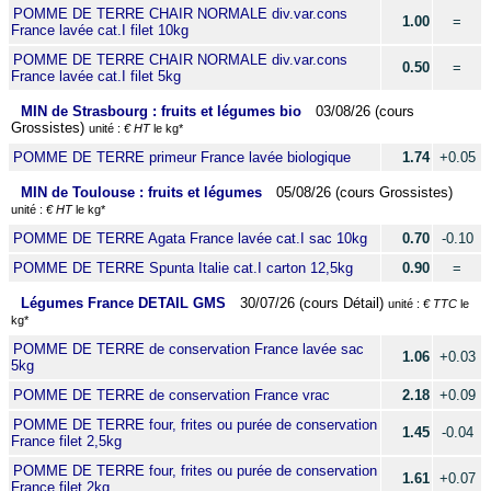
POMME DE TERRE CHAIR NORMALE div.var.cons
1.00
=
France lavée cat.I filet 10kg
POMME DE TERRE CHAIR NORMALE div.var.cons
0.50
=
France lavée cat.I filet 5kg
MIN de Strasbourg : fruits et légumes bio
03/08/26 (cours
Grossistes)
unité :
€ HT
le kg*
POMME DE TERRE primeur France lavée biologique
1.74
+0.05
MIN de Toulouse : fruits et légumes
05/08/26 (cours Grossistes)
unité :
€ HT
le kg*
POMME DE TERRE Agata France lavée cat.I sac 10kg
0.70
-0.10
POMME DE TERRE Spunta Italie cat.I carton 12,5kg
0.90
=
Légumes France DETAIL GMS
30/07/26 (cours Détail)
unité :
€ TTC
le
kg*
POMME DE TERRE de conservation France lavée sac
1.06
+0.03
5kg
POMME DE TERRE de conservation France vrac
2.18
+0.09
POMME DE TERRE four, frites ou purée de conservation
1.45
-0.04
France filet 2,5kg
POMME DE TERRE four, frites ou purée de conservation
1.61
+0.07
France filet 2kg