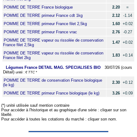
POMME DE TERRE France biologique
2.20
=
POMME DE TERRE primeur France cdt 1kg
2.12
-1.14
POMME DE TERRE primeur France filet 2,5kg
1.60
+0.02
POMME DE TERRE primeur France vrac
2.76
-0.27
POMME DE TERRE vapeur ou rissolée de conservation
1.47
+0.02
France filet 2,5kg
POMME DE TERRE vapeur ou rissolée de conservation
1.83
+0.14
France filet 2kg
Légumes France DETAIL MAG. SPECIALISES BIO
30/07/26 (cours
Détail)
unité :
€ TTC
*
POMME DE TERRE de conservation France biologique
2.30
+0.12
(le kg)
POMME DE TERRE primeur France biologique (le kg)
3.26
+0.09
(*) unité utilisée sauf mention contraire
Pour accéder à l'historique et au graphique d'une série : cliquer sur son
libellé.
Pour accéder à toutes les cotations du marché : cliquer son nom.