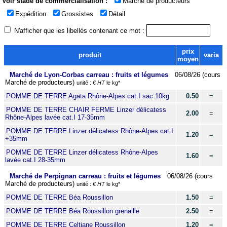
Voir stade de commercialisation :
Marché de producteurs
Expédition
Grossistes
Détail
N'afficher que les libellés contenant ce mot :
prix
produit
varia
moyen
Marché de Lyon-Corbas carreau : fruits et légumes
06/08/26 (cours
Marché de producteurs)
unité :
€ HT
le kg*
POMME DE TERRE Agata Rhône-Alpes cat.I sac 10kg
0.50
=
POMME DE TERRE CHAIR FERME Linzer délicatess
2.00
=
Rhône-Alpes lavée cat.I 17-35mm
POMME DE TERRE Linzer délicatess Rhône-Alpes cat.I
1.20
=
+35mm
POMME DE TERRE Linzer délicatess Rhône-Alpes
1.60
=
lavée cat.I 28-35mm
Marché de Perpignan carreau : fruits et légumes
06/08/26 (cours
Marché de producteurs)
unité :
€ HT
le kg*
POMME DE TERRE Béa Roussillon
1.50
=
POMME DE TERRE Béa Roussillon grenaille
2.50
=
POMME DE TERRE Celtiane Roussillon
1.20
=