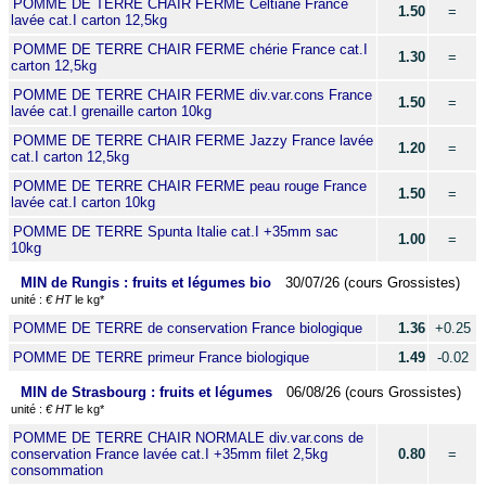
POMME DE TERRE CHAIR FERME Celtiane France
1.50
=
lavée cat.I carton 12,5kg
POMME DE TERRE CHAIR FERME chérie France cat.I
1.30
=
carton 12,5kg
POMME DE TERRE CHAIR FERME div.var.cons France
1.50
=
lavée cat.I grenaille carton 10kg
POMME DE TERRE CHAIR FERME Jazzy France lavée
1.20
=
cat.I carton 12,5kg
POMME DE TERRE CHAIR FERME peau rouge France
1.50
=
lavée cat.I carton 10kg
POMME DE TERRE Spunta Italie cat.I +35mm sac
1.00
=
10kg
MIN de Rungis : fruits et légumes bio
30/07/26 (cours Grossistes)
unité :
€ HT
le kg*
POMME DE TERRE de conservation France biologique
1.36
+0.25
POMME DE TERRE primeur France biologique
1.49
-0.02
MIN de Strasbourg : fruits et légumes
06/08/26 (cours Grossistes)
unité :
€ HT
le kg*
POMME DE TERRE CHAIR NORMALE div.var.cons de
conservation France lavée cat.I +35mm filet 2,5kg
0.80
=
consommation