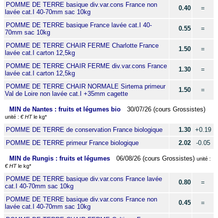
POMME DE TERRE basique div.var.cons France non
0.40
=
lavée cat.I 40-70mm sac 10kg
POMME DE TERRE basique France lavée cat.I 40-
0.55
=
70mm sac 10kg
POMME DE TERRE CHAIR FERME Charlotte France
1.50
=
lavée cat.I carton 12,5kg
POMME DE TERRE CHAIR FERME div.var.cons France
1.30
=
lavée cat.I carton 12,5kg
POMME DE TERRE CHAIR NORMALE Sirtema primeur
1.50
=
Val de Loire non lavée cat.I +35mm cagette
MIN de Nantes : fruits et légumes bio
30/07/26 (cours Grossistes)
unité :
€ HT
le kg*
POMME DE TERRE de conservation France biologique
1.30
+0.19
POMME DE TERRE primeur France biologique
2.02
-0.05
MIN de Rungis : fruits et légumes
06/08/26 (cours Grossistes)
unité :
€ HT
le kg*
POMME DE TERRE basique div.var.cons France lavée
0.80
=
cat.I 40-70mm sac 10kg
POMME DE TERRE basique div.var.cons France non
0.45
=
lavée cat.I 40-70mm sac 10kg