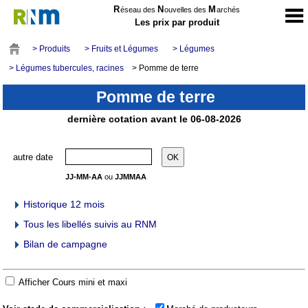
R
N
M
éseau des
ouvelles des
archés
Les prix par produit
> Produits
> Fruits et Légumes
> Légumes
> Légumes tubercules, racines
> Pomme de terre
Pomme de terre
dernière cotation avant le 06-08-2026
autre date
JJ-MM-AA
ou
JJMMAA
Historique 12 mois
Tous les libellés suivis au RNM
Bilan de campagne
Afficher Cours mini et maxi