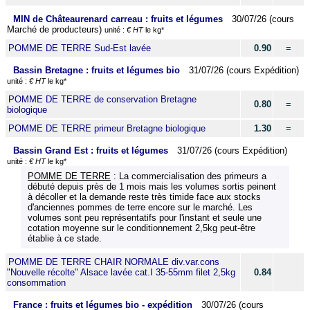
MIN de Châteaurenard carreau : fruits et légumes
30/07/26 (cours
Marché de producteurs)
unité :
€ HT
le kg*
POMME DE TERRE Sud-Est lavée
0.90
=
Bassin Bretagne : fruits et légumes bio
31/07/26 (cours Expédition)
unité :
€ HT
le kg*
POMME DE TERRE de conservation Bretagne
0.80
=
biologique
POMME DE TERRE primeur Bretagne biologique
1.30
=
Bassin Grand Est : fruits et légumes
31/07/26 (cours Expédition)
unité :
€ HT
le kg*
POMME DE TERRE
: La commercialisation des primeurs a
débuté depuis près de 1 mois mais les volumes sortis peinent
à décoller et la demande reste très timide face aux stocks
d'anciennes pommes de terre encore sur le marché. Les
volumes sont peu représentatifs pour l'instant et seule une
cotation moyenne sur le conditionnement 2,5kg peut-être
établie à ce stade.
POMME DE TERRE CHAIR NORMALE div.var.cons
"Nouvelle récolte" Alsace lavée cat.I 35-55mm filet 2,5kg
0.84
consommation
France : fruits et légumes bio - expédition
30/07/26 (cours