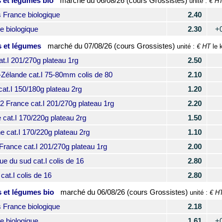
s et légumes bio
marché du
06/08/26 (cours Grossistes)
€ H
unité :
France biologique
2.40
 biologique
2.30
+
s et légumes
marché du
07/08/26 (cours Grossistes)
€ HT
unité :
le 
I 201/270g plateau 1rg
2.50
élande cat.I 75-80mm colis de 80
2.10
.I 150/180g plateau 2rg
1.20
France cat.I 201/270g plateau 1rg
2.20
at.I 170/220g plateau 2rg
1.50
cat.I 170/220g plateau 2rg
1.10
ance cat.I 201/270g plateau 1rg
2.00
 du sud cat.I colis de 16
2.80
at.I colis de 16
2.80
s et légumes bio
marché du
06/08/26 (cours Grossistes)
€ H
unité :
France biologique
2.18
 biologique
1.61
+