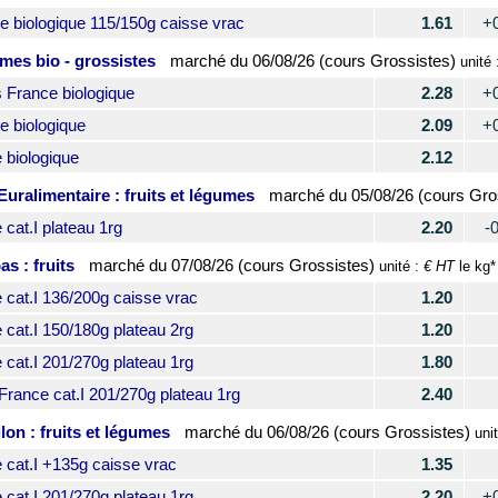
biologique 115/150g caisse vrac
1.61
+
umes bio - grossistes
marché du
06/08/26 (cours Grossistes)
unité 
France biologique
2.28
+
 biologique
2.09
+
biologique
2.12
Euralimentaire : fruits et légumes
marché du
05/08/26 (cours Gro
at.I plateau 1rg
2.20
-
s : fruits
marché du
07/08/26 (cours Grossistes)
€ HT
unité :
le kg*
at.I 136/200g caisse vrac
1.20
at.I 150/180g plateau 2rg
1.20
at.I 201/270g plateau 1rg
1.80
ance cat.I 201/270g plateau 1rg
2.40
on : fruits et légumes
marché du
06/08/26 (cours Grossistes)
uni
at.I +135g caisse vrac
1.35
at.I 201/270g plateau 1rg
2.20
+