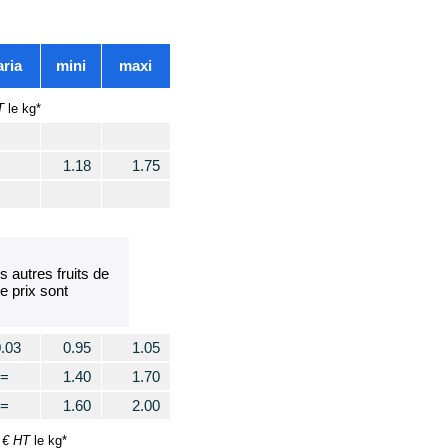
aria
mini
maxi
T
le kg*
1.18
1.75
autres fruits de
e prix sont
0.03
0.95
1.05
=
1.40
1.70
=
1.60
2.00
€ HT
:
le kg*