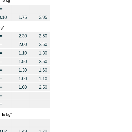
T
le kg*
=
0.10
1.75
2.95
kg*
=
2.30
2.50
=
2.00
2.50
=
1.10
1.30
=
1.50
2.50
=
1.30
1.60
=
1.00
1.10
=
1.60
2.50
=
=
T
le kg*
0.02
1.49
1.79