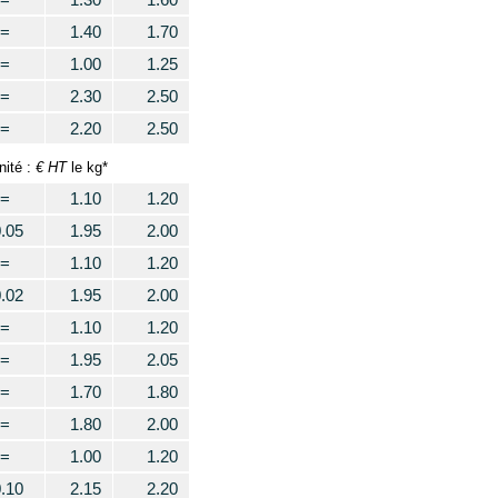
=
1.40
1.70
=
1.00
1.25
=
2.30
2.50
=
2.20
2.50
€ HT
nité :
le kg*
=
1.10
1.20
0.05
1.95
2.00
=
1.10
1.20
0.02
1.95
2.00
=
1.10
1.20
=
1.95
2.05
=
1.70
1.80
=
1.80
2.00
=
1.00
1.20
0.10
2.15
2.20