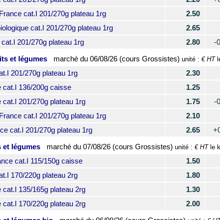
ance cat.I 201/270g plateau 1rg
2.50
logique cat.I 201/270g plateau 1rg
2.65
at.I 201/270g plateau 1rg
2.80
-
its et légumes
marché du
06/08/26 (cours Grossistes)
€ HT
unité :
l
I 201/270g plateau 1rg
2.30
at.I 136/200g caisse
1.25
at.I 201/270g plateau 1rg
1.75
-
ance cat.I 201/270g plateau 1rg
2.10
 cat.I 201/270g plateau 1rg
2.65
+
s et légumes
marché du
07/08/26 (cours Grossistes)
€ HT
unité :
le 
ce cat.I 115/150g caisse
1.50
I 170/220g plateau 2rg
1.80
at.I 135/165g plateau 2rg
1.30
at.I 170/220g plateau 2rg
2.00