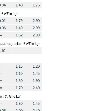
0.04
1.40
1.75
€ HT
:
le kg*
0.01
1.79
2.90
0.06
1.49
2.99
=
1.62
2.99
ssistes)
€ HT
unité :
le kg*
0.10
=
1.15
1.20
=
1.10
1.45
=
1.60
1.90
=
1.70
2.40
€ HT
té :
le kg*
=
1.30
1.45
0.05
2.00
2.40