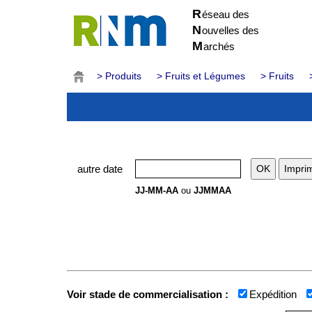
R
éseau des
N
ouvelles des
M
archés
> Produits
> Fruits et Légumes
> Fruits
autre date
JJ-MM-AA
ou
JJMMAA
Voir stade de commercialisation :
Expédition