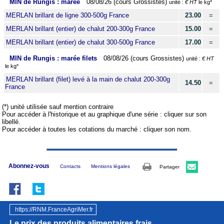
MIN de Rungis : marée
08/08/26 (cours Grossistes)
unité :
€ HT
le kg*
MERLAN brillant de ligne 300-500g France
23.00
=
MERLAN brillant (entier) de chalut 200-300g France
15.00
=
MERLAN brillant (entier) de chalut 300-500g France
17.00
=
MIN de Rungis : marée filets
08/08/26 (cours Grossistes)
unité :
€ HT
le kg*
MERLAN brillant (filet) levé à la main de chalut 200-300g
14.50
=
France
(*) unité utilisée sauf mention contraire
Pour accéder à l'historique et au graphique d'une série : cliquer sur son
libellé.
Pour accéder à toutes les cotations du marché : cliquer son nom.
Abonnez-vous
Contacts
Mentions légales
Partager
https://RNM.FranceAgriMer.fr
Le prix des produits alimentaires frais