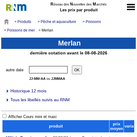
R
N
M
éseau des
ouvelles des
archés
Les prix par produit
> Produits
> Pêche et aquaculture
> Poissons
> Poissons de mer
> Merlan
Merlan
dernière cotation avant le 08-08-2026
autre date
JJ-MM-AA
ou
JJMMAA
Historique 12 mois
Tous les libellés suivis au RNM
Afficher Cours mini et maxi
prix
produit
varia
moyen