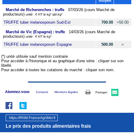
moyen
Marché de Richerenches : truffe
07/03/26 (cours Marché de
producteurs)
unité :
€ HT
le kg* qté:kg*
TRUFFE tuber melanosporum Sud-Est
700.00
+50.00
Marché de Vic (Espagne) : truffe
14/03/26 (cours Marché de
producteurs)
unité :
€ HT
le kg*
TRUFFE tuber melanosporum Espagne
500.00
=
(*) unité utilisée sauf mention contraire
Pour accéder à l'historique et au graphique d'une série : cliquer sur son
libellé.
Pour accéder à toutes les cotations du marché : cliquer son nom.
Abonnez-vous
Contacts
Mentions légales
Partager
https://RNM.FranceAgriMer.fr
Le prix des produits alimentaires frais