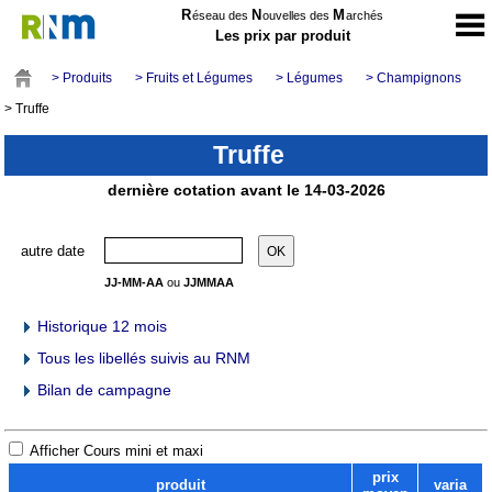
R
N
M
éseau des
ouvelles des
archés
Les prix par produit
> Produits
> Fruits et Légumes
> Légumes
> Champignons
> Truffe
Truffe
dernière cotation avant le 14-03-2026
autre date
JJ-MM-AA
ou
JJMMAA
Historique 12 mois
Tous les libellés suivis au RNM
Bilan de campagne
Afficher Cours mini et maxi
prix
produit
varia