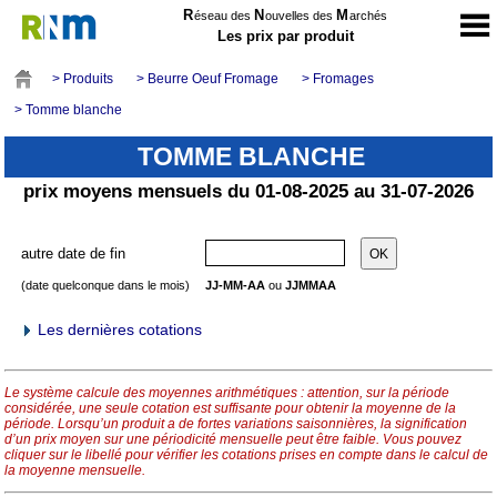
R
N
M
éseau des
ouvelles des
archés
Les prix par produit
> Produits
> Beurre Oeuf Fromage
> Fromages
> Tomme blanche
TOMME BLANCHE
prix moyens mensuels du 01-08-2025 au 31-07-2026
autre date de fin
(date quelconque dans le mois)
JJ-MM-AA
ou
JJMMAA
Les dernières cotations
Le système calcule des moyennes arithmétiques : attention, sur la période
considérée, une seule cotation est suffisante pour obtenir la moyenne de la
période. Lorsqu’un produit a de fortes variations saisonnières, la signification
d’un prix moyen sur une périodicité mensuelle peut être faible. Vous pouvez
cliquer sur le libellé pour vérifier les cotations prises en compte dans le calcul de
la moyenne mensuelle.