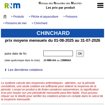
R
N
M
éseau des
ouvelles des
archés
Les prix par produit
> Produits
> Pêche et aquaculture
> Poissons
> Poissons de mer
> Chinchard
CHINCHARD
prix moyens mensuels du 01-08-2025 au 31-07-2026
autre date de fin
(date quelconque dans le mois)
JJ-MM-AA
ou
JJMMAA
Les dernières cotations
Le système calcule des moyennes arithmétiques : attention, sur la période
considérée, une seule cotation est suffisante pour obtenir la moyenne de la
période. Lorsqu’un produit a de fortes variations saisonnières, la signification
d’un prix moyen sur une périodicité mensuelle peut être faible. Vous pouvez
cliquer sur le libellé pour vérifier les cotations prises en compte dans le calcul de
la moyenne mensuelle.