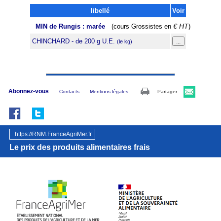
libellé
Voir
MIN de Rungis : marée
(cours Grossistes en
€ HT
)
CHINCHARD - de 200 g U.E.
(le kg)
Abonnez-vous
Contacts
Mentions légales
Partager
https://RNM.FranceAgriMer.fr
Le prix des produits alimentaires frais