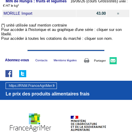
MIN de Rungis : fruits et légumes
16/06/26 (cours Grossistes)
unité :
€ HT
le kg*
MORILLE Import
43.00
=
(*) unité utilisée sauf mention contraire
Pour accéder à l'historique et au graphique d'une série : cliquer sur son
libellé.
Pour accéder à toutes les cotations du marché : cliquer son nom.
Abonnez-vous
Contacts
Mentions légales
Partager
https://RNM.FranceAgriMer.fr
Le prix des produits alimentaires frais