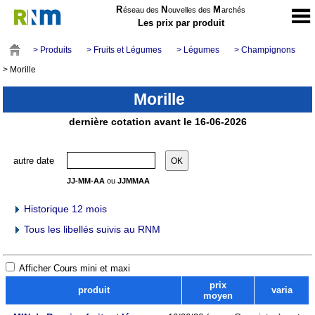
R
N
M
éseau des
ouvelles des
archés
Les prix par produit
> Produits
> Fruits et Légumes
> Légumes
> Champignons
> Morille
Morille
dernière cotation avant le 16-06-2026
autre date
JJ-MM-AA
ou
JJMMAA
Historique 12 mois
Tous les libellés suivis au RNM
Afficher Cours mini et maxi
prix
produit
varia
moyen