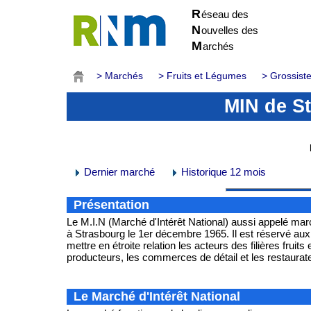
R
éseau des
N
ouvelles des
M
archés
> Marchés
> Fruits et Légumes
> Grossist
MIN de St
Dernier marché
Historique 12 mois
Présentation
Le M.I.N (Marché d'Intérêt National) aussi appelé mar
à Strasbourg le 1er décembre 1965. Il est réservé aux
mettre en étroite relation les acteurs des filières frui
producteurs, les commerces de détail et les restaurate
Le Marché d'Intérêt National