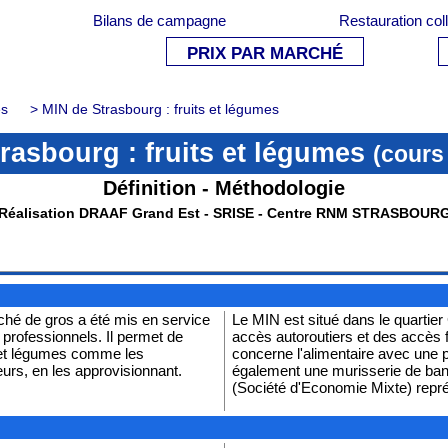
Bilans de campagne
Restauration col
PRIX PAR MARCHÉ
es
> MIN de Strasbourg : fruits et légumes
rasbourg : fruits et légumes
(cours
Définition - Méthodologie
Réalisation DRAAF Grand Est - SRISE - Centre RNM STRASBOUR
ché de gros a été mis en service
Le MIN est situé dans le quartier
 professionnels. Il permet de
accès autoroutiers et des accès f
ts et légumes comme les
concerne l'alimentaire avec une p
urs, en les approvisionnant.
également une murisserie de bananes sur le site. Le
(Société d'Economie Mixte) repr