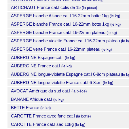
ARTICHAUT France cat.I colis de 15
(la pièce)
ASPERGE blanche Alsace cat.I 16-22mm botte 1kg
(le kg)
ASPERGE blanche France cat.I 16-22mm botte 1kg
(le kg)
ASPERGE blanche France cat.I 16-22mm plateau
(le kg)
ASPERGE blanche violette France cat.I 16-22mm plateau
(le k
ASPERGE verte France cat.I 16-22mm plateau
(le kg)
AUBERGINE Espagne cat.I
(le kg)
AUBERGINE France cat.I
(le kg)
AUBERGINE longue-violette Espagne cat.I 6-8cm plateau
(le k
AUBERGINE longue-violette France cat.I 6-8cm
(le kg)
AVOCAT Amérique du sud cat.I
(la pièce)
BANANE Afrique cat.I
(le kg)
BETTE France
(le kg)
CAROTTE France avec fane cat.I
(la botte)
CAROTTE France cat.I sac 10kg
(le kg)