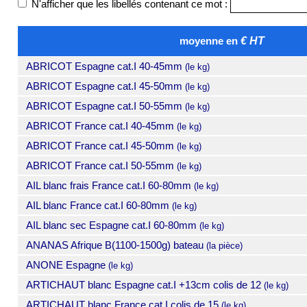
N'afficher que les libellés contenant ce mot :
moyenne en
€ HT
ABRICOT Espagne cat.I 40-45mm
(le kg)
ABRICOT Espagne cat.I 45-50mm
(le kg)
ABRICOT Espagne cat.I 50-55mm
(le kg)
ABRICOT France cat.I 40-45mm
(le kg)
ABRICOT France cat.I 45-50mm
(le kg)
ABRICOT France cat.I 50-55mm
(le kg)
AIL blanc frais France cat.I 60-80mm
(le kg)
AIL blanc France cat.I 60-80mm
(le kg)
AIL blanc sec Espagne cat.I 60-80mm
(le kg)
ANANAS Afrique B(1100-1500g) bateau
(la pièce)
ANONE Espagne
(le kg)
ARTICHAUT blanc Espagne cat.I +13cm colis de 12
(le kg)
ARTICHAUT blanc France cat.I colis de 15
(le kg)