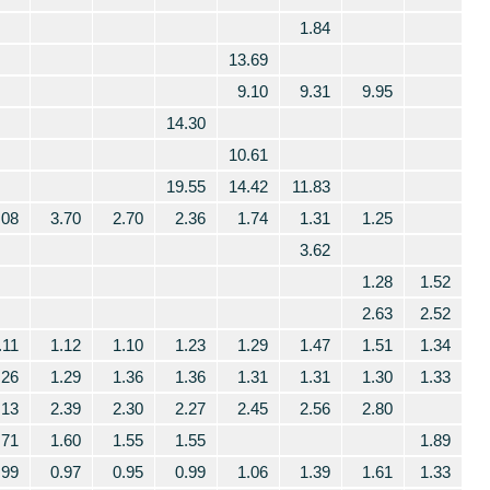
1.84
13.69
9.10
9.31
9.95
14.30
10.61
19.55
14.42
11.83
.08
3.70
2.70
2.36
1.74
1.31
1.25
3.62
1.28
1.52
2.63
2.52
.11
1.12
1.10
1.23
1.29
1.47
1.51
1.34
.26
1.29
1.36
1.36
1.31
1.31
1.30
1.33
.13
2.39
2.30
2.27
2.45
2.56
2.80
.71
1.60
1.55
1.55
1.89
.99
0.97
0.95
0.99
1.06
1.39
1.61
1.33