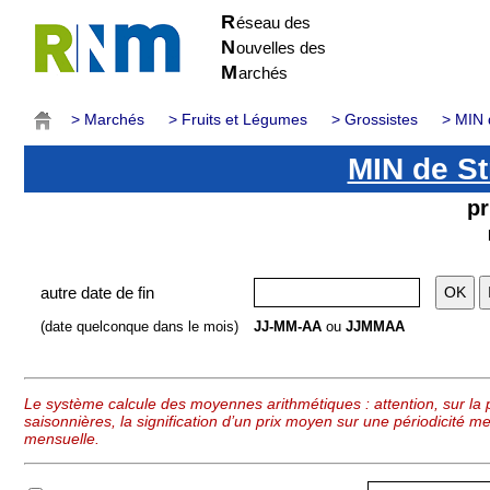
R
éseau des
N
ouvelles des
M
archés
> Marchés
> Fruits et Légumes
> Grossistes
> MIN 
MIN de St
pr
autre date de fin
(date quelconque dans le mois)
JJ-MM-AA
ou
JJMMAA
Le système calcule des moyennes arithmétiques : attention, sur la p
saisonnières, la signification d’un prix moyen sur une périodicité me
mensuelle.