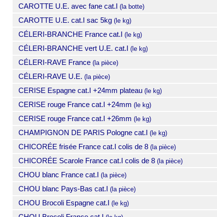
CAROTTE U.E. avec fane cat.I
(la botte)
CAROTTE U.E. cat.I sac 5kg
(le kg)
CÉLERI-BRANCHE France cat.I
(le kg)
CÉLERI-BRANCHE vert U.E. cat.I
(le kg)
CÉLERI-RAVE France
(la pièce)
CÉLERI-RAVE U.E.
(la pièce)
CERISE Espagne cat.I +24mm plateau
(le kg)
CERISE rouge France cat.I +24mm
(le kg)
CERISE rouge France cat.I +26mm
(le kg)
CHAMPIGNON DE PARIS Pologne cat.I
(le kg)
CHICORÉE frisée France cat.I colis de 8
(la pièce)
CHICORÉE Scarole France cat.I colis de 8
(la pièce)
CHOU blanc France cat.I
(la pièce)
CHOU blanc Pays-Bas cat.I
(la pièce)
CHOU Brocoli Espagne cat.I
(le kg)
CHOU Brocoli France cat.I