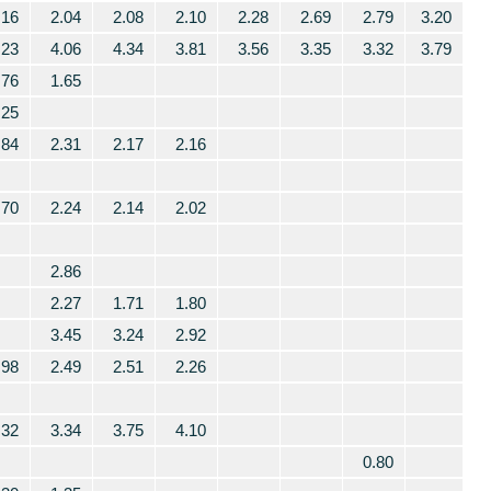
.16
2.04
2.08
2.10
2.28
2.69
2.79
3.20
.23
4.06
4.34
3.81
3.56
3.35
3.32
3.79
.76
1.65
.25
.84
2.31
2.17
2.16
.70
2.24
2.14
2.02
2.86
2.27
1.71
1.80
3.45
3.24
2.92
.98
2.49
2.51
2.26
.32
3.34
3.75
4.10
0.80