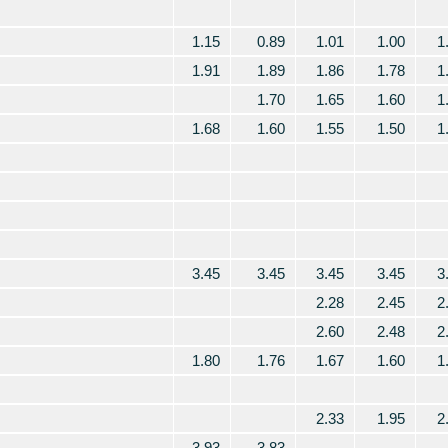
1.15
0.89
1.01
1.00
1
1.91
1.89
1.86
1.78
1
1.70
1.65
1.60
1
1.68
1.60
1.55
1.50
1
3.45
3.45
3.45
3.45
3
2.28
2.45
2
2.60
2.48
2
1.80
1.76
1.67
1.60
1
2.33
1.95
2
3.93
3.83