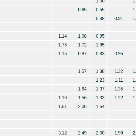
1.00
1
0.65
0.55
1
0.98
0.91
1
1.14
1.08
0.95
1.75
1.72
1.95
1.15
0.87
0.83
0.95
1.57
1.38
1.32
1
1.23
1.11
1
1.64
1.37
1.35
1
1.16
1.56
1.33
1.22
1
1.51
2.06
1.54
3.12
2.49
2.00
1.99
2