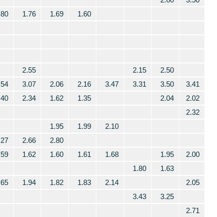
.80
1.76
1.69
1.60
2.55
2.15
2.50
.54
3.07
2.06
2.16
3.47
3.31
3.50
3.41
.40
2.34
1.62
1.35
2.04
2.02
2.32
1.95
1.99
2.10
.27
2.66
2.80
.59
1.62
1.60
1.61
1.68
1.95
2.00
1.80
1.63
.65
1.94
1.82
1.83
2.14
2.05
3.43
3.25
2.71