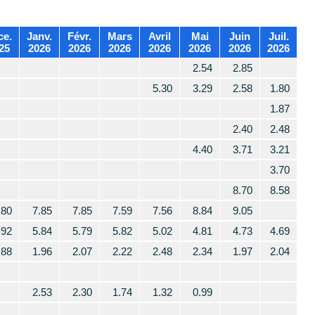
ce.
Janv.
Févr.
Mars
Avril
Mai
Juin
Juil.
25
2026
2026
2026
2026
2026
2026
2026
2.54
2.85
5.30
3.29
2.58
1.80
1.87
2.40
2.48
4.40
3.71
3.21
3.70
8.70
8.58
.80
7.85
7.85
7.59
7.56
8.84
9.05
.92
5.84
5.79
5.82
5.02
4.81
4.73
4.69
.88
1.96
2.07
2.22
2.48
2.34
1.97
2.04
2.53
2.30
1.74
1.32
0.99