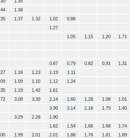
.30
1.35
.44
1.38
.35
1.37
1.32
1.02
0.88
1.27
1.05
1.15
1.20
1.71
0.87
0.79
0.82
0.91
1.31
.27
1.16
1.23
1.19
1.11
.09
1.09
1.10
1.12
1.24
.35
1.19
1.42
1.61
.72
3.08
3.39
2.14
1.60
1.28
1.08
1.01
3.90
3.14
2.16
1.79
1.40
3.29
2.28
1.90
1.62
1.54
1.68
1.68
1.74
.00
1.99
2.01
2.01
1.88
1.76
1.81
1.89