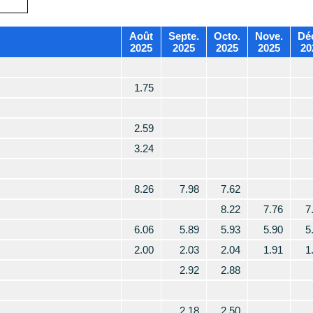
Août
Septe.
Octo.
Nove.
Dé
2025
2025
2025
2025
20
1.75
2.59
3.24
8.26
7.98
7.62
8.22
7.76
7
6.06
5.89
5.93
5.90
5
2.00
2.03
2.04
1.91
1
2.92
2.88
2.18
2.50