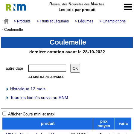
R
N
M
éseau des
ouvelles des
archés
Les prix par produit
> Produits
> Fruits et Légumes
> Légumes
> Champignons
> Coulemelle
Coulemelle
dernière cotation avant le 28-10-2022
autre date
JJ-MM-AA
ou
JJMMAA
Historique 12 mois
Tous les libellés suivis au RNM
Afficher Cours mini et maxi
prix
produit
varia
moyen