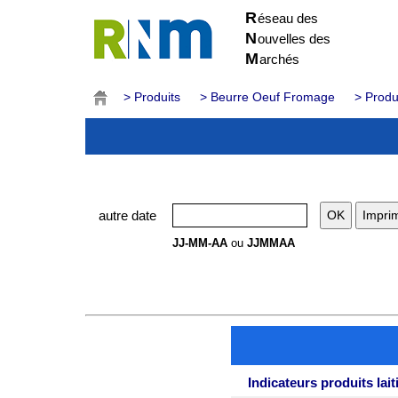
R
éseau des
N
ouvelles des
M
archés
> Produits
> Beurre Oeuf Fromage
> Produ
autre date
JJ-MM-AA
ou
JJMMAA
Indicateurs produits lait