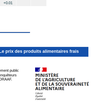
+0.01
Le prix des produits alimentaires frais
sement public
'enquêteurs
n DRAAF.