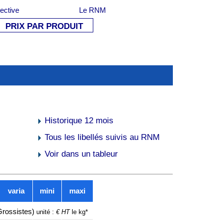
lective
Le RNM
PRIX PAR PRODUIT
Historique 12 mois
Tous les libellés suivis au RNM
Voir dans un tableur
varia
mini
maxi
Grossistes)
€ HT
unité :
le kg*