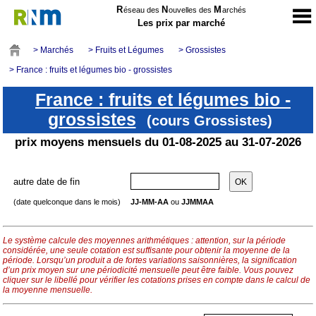
R
N
M
éseau des
ouvelles des
archés
Les prix par marché
> Marchés
> Fruits et Légumes
> Grossistes
> France : fruits et légumes bio - grossistes
France : fruits et légumes bio -
grossistes
(cours Grossistes)
prix moyens mensuels du 01-08-2025 au 31-07-2026
autre date de fin
(date quelconque dans le mois)
JJ-MM-AA
ou
JJMMAA
Le système calcule des moyennes arithmétiques : attention, sur la période
considérée, une seule cotation est suffisante pour obtenir la moyenne de la
période. Lorsqu’un produit a de fortes variations saisonnières, la signification
d’un prix moyen sur une périodicité mensuelle peut être faible. Vous pouvez
cliquer sur le libellé pour vérifier les cotations prises en compte dans le calcul de
la moyenne mensuelle.