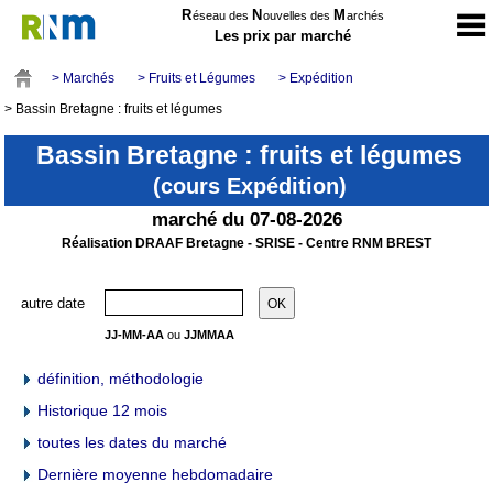
R
N
M
éseau des
ouvelles des
archés
Les prix par marché
> Marchés
> Fruits et Légumes
> Expédition
> Bassin Bretagne : fruits et légumes
Bassin Bretagne : fruits et légumes
(cours Expédition)
marché du 07-08-2026
Réalisation DRAAF Bretagne - SRISE - Centre RNM BREST
autre date
JJ-MM-AA
ou
JJMMAA
définition, méthodologie
Historique 12 mois
toutes les dates du marché
Dernière moyenne hebdomadaire