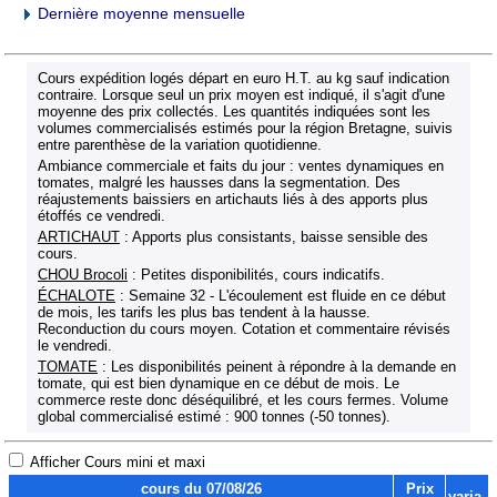
Dernière moyenne mensuelle
Cours expédition logés départ en euro H.T. au kg sauf indication
contraire. Lorsque seul un prix moyen est indiqué, il s'agit d'une
moyenne des prix collectés. Les quantités indiquées sont les
volumes commercialisés estimés pour la région Bretagne, suivis
entre parenthèse de la variation quotidienne.
Ambiance commerciale et faits du jour : ventes dynamiques en
tomates, malgré les hausses dans la segmentation. Des
réajustements baissiers en artichauts liés à des apports plus
étoffés ce vendredi.
ARTICHAUT
: Apports plus consistants, baisse sensible des
cours.
CHOU Brocoli
: Petites disponibilités, cours indicatifs.
ÉCHALOTE
: Semaine 32 - L'écoulement est fluide en ce début
de mois, les tarifs les plus bas tendent à la hausse.
Reconduction du cours moyen. Cotation et commentaire révisés
le vendredi.
TOMATE
: Les disponibilités peinent à répondre à la demande en
tomate, qui est bien dynamique en ce début de mois. Le
commerce reste donc déséquilibré, et les cours fermes. Volume
global commercialisé estimé : 900 tonnes (-50 tonnes).
Afficher Cours mini et maxi
cours du 07/08/26
Prix
varia.