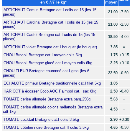
en
€ HT
le kg*
moyen
ARTICHAUT Camus Bretagne cat.I colis de 15 (les 15
21.00
-7.50
pièces)
ARTICHAUT Cardinal Bretagne cat.I colis de 15 (les 15
21.00
-2.50
pièces)
ARTICHAUT Castel Bretagne cat.I colis de 15 (les 15
18.50
-4.00
pièces)
ARTICHAUT violet Bretagne cat.I bouquet (le bouquet)
3.85
=
CHOU Brocoli Bretagne cat.I moyen colis 6kg
1.75
+0.15
CHOU Brocoli Bretagne glacé cat.I moyen colis 6kg
2.25
+0.10
CHOU FLEUR Bretagne couronné cat.I gros (les 6
22.50
-0.50
pièces)
ÉCHALOTE primeur Bretagne traditionnelle cat.I filet 5kg
1.05
=
HARICOT à écosser Coco AOC Paimpol cat.I sac 8kg
2.50
-0.40
TOMATE cerise allongée Bretagne extra barq.250g
5.63
=
TOMATE cerise allongée coloris mélangés Bretagne extra
4.53
=
cdt 1kg
TOMATE cocktail Bretagne cat.I colis 3,5kg
2.90
+0.30
TOMATE côtelée noire Bretagne cat.II colis 3,5kg
4.65
-0.30