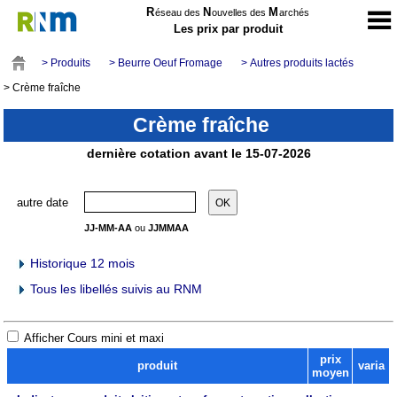
R
N
M
éseau des
ouvelles des
archés
Les prix par produit
> Produits
> Beurre Oeuf Fromage
> Autres produits lactés
> Crème fraîche
Crème fraîche
dernière cotation avant le 15-07-2026
autre date
JJ-MM-AA
ou
JJMMAA
Historique 12 mois
Tous les libellés suivis au RNM
Afficher Cours mini et maxi
prix
produit
varia
moyen