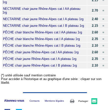
2.15
=
1rg
NECTARINE chair jaune Rhône-Alpes cat.I AA plateau
2.70
=
1rg
NECTARINE chair jaune Rhône-Alpes cat.I A plateau 1rg
2.40
=
NECTARINE chair jaune Rhône-Alpes cat.I B plateau 1rg
2.15
=
PÊCHE chair blanche Rhône-Alpes cat.I AA plateau 1rg
2.60
=
PÊCHE chair blanche Rhône-Alpes cat.I A plateau 1rg
2.35
=
PÊCHE chair blanche Rhône-Alpes cat.I B plateau 1rg
2.10
=
PÊCHE chair jaune Rhône-Alpes cat.I AA plateau 1rg
2.60
=
PÊCHE chair jaune Rhône-Alpes cat.I A plateau 1rg
2.35
=
PÊCHE chair jaune Rhône-Alpes cat.I B plateau 1rg
2.10
=
(*) unité utilisée sauf mention contraire
Pour accéder à l'historique et au graphique d'une série : cliquer sur son
libellé.
Abonnez-vous
Contacts
Mentions légales
Partager