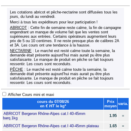
Les cotations abricot et pêche-nectarine sont diffusées tous les
jours, du lundi au vendredi.
Merci à tous les expéditeurs pour leur participation !
ABRICOT
: Cette fin de semaine reste calme, la fin de campagne
engendrant un manque de volume fait que les ventes sont
supérieures aux entrées. Certains opérateurs augmentent leurs
prix de 5 ou 10 centimes. Il ne reste presque plus de calibres 2A
et 3A. Les cours ont une tendance à la hausse.
NECTARINE
: Le marché est resté calme toute la semaine, la
demande était présente aujourd’hui mais aurait pu être plus
satisfaisante. Le manque de produit en pêche se fait toujours
ressentir. Les cours sont reconduits.
PÊCHE
: Le marché est resté calme toute la semaine, la
demande était présente aujourd’hui mais aurait pu être plus
satisfaisante. Le manque de produit en pêche se fait toujours
ressentir. Les cours sont reconduits.
Afficher Cours mini et maxi
cours du 07/08/26
Prix
varia.
en
€ HT
le kg*
moyen
ABRICOT Bergeron Rhône-Alpes cat.I 40-45mm
1.95
=
barq.1kg
ABRICOT Bergeron Rhône-Alpes cat.I 40-45mm plateau
1.65
=