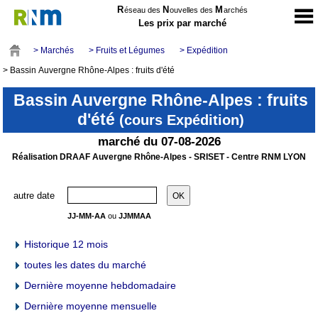
R
N
M
éseau des
ouvelles des
archés
Les prix par marché
> Marchés
> Fruits et Légumes
> Expédition
> Bassin Auvergne Rhône-Alpes : fruits d'été
Bassin Auvergne Rhône-Alpes : fruits
d'été
(cours Expédition)
marché du 07-08-2026
Réalisation DRAAF Auvergne Rhône-Alpes - SRISET - Centre RNM LYON
autre date
JJ-MM-AA
ou
JJMMAA
Historique 12 mois
toutes les dates du marché
Dernière moyenne hebdomadaire
Dernière moyenne mensuelle