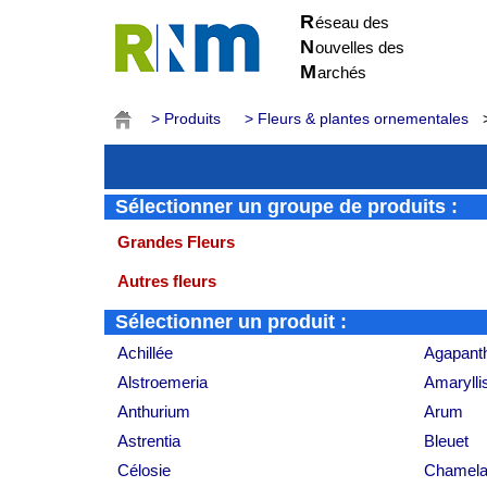
R
éseau des
N
ouvelles des
M
archés
> Produits
> Fleurs & plantes ornementales
>
Sélectionner un groupe de produits :
Grandes Fleurs
Autres fleurs
Sélectionner un produit :
Achillée
Agapant
Alstroemeria
Amarylli
Anthurium
Arum
Astrentia
Bleuet
Célosie
Chamel