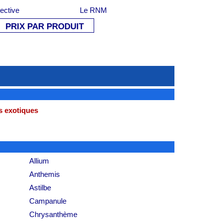
lective
Le RNM
PRIX PAR PRODUIT
s exotiques
Allium
Anthemis
Astilbe
Campanule
Chrysanthème