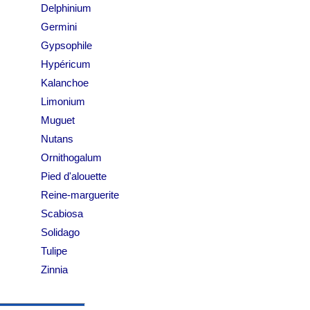
Delphinium
Germini
Gypsophile
Hypéricum
Kalanchoe
Limonium
Muguet
Nutans
Ornithogalum
Pied d'alouette
Reine-marguerite
Scabiosa
Solidago
Tulipe
Zinnia