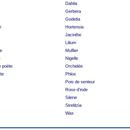
Dahlia
Gerbera
Godetia
e
Hortensia
Jacinthe
Lilium
re
Muflier
e
Nigelle
e poète
Orchidée
te
Phlox
Pois de senteur
Rose d'inde
Silene
Strelitzia
Wax