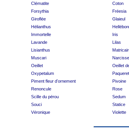
Clématite
Coton
Forsythia
Fréesia
Giroflée
Glaieul
Hélianthus
Hellébor
Immortelle
Iris
Lavande
Lilas
Lisianthus
Matricai
Muscari
Narciss
Oeillet
Oeillet d
Oxypetalum
Paqueret
Piment fleur d'ornement
Pivoine
Renoncule
Rose
Scille du pérou
Sedum
Souci
Statice
Véronique
Violette