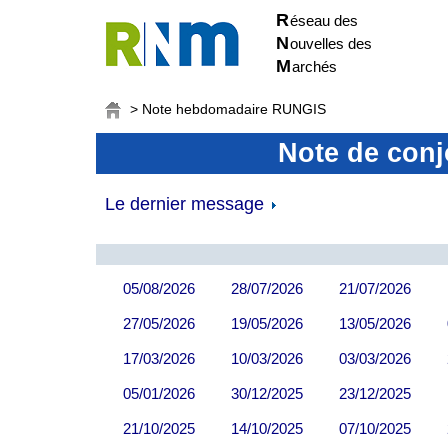
R
éseau des
N
ouvelles des
M
archés
> Note hebdomadaire RUNGIS
Note de con
Le dernier message