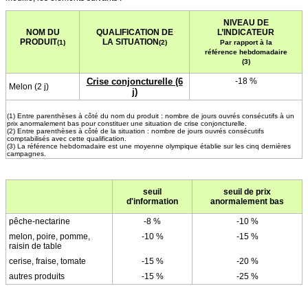
NIVEAU DE
NOM DU
QUALIFICATION DE
L’INDICATEUR
PRODUIT
LA SITUATION
(1)
(2)
Par rapport à la
référence hebdomadaire
(3)
Crise conjoncturelle (6
-18 %
Melon (2 j)
j)
(1) Entre parenthèses à côté du nom du produit : nombre de jours ouvrés consécutifs à un
prix anormalement bas pour constituer une situation de crise conjoncturelle.
(2) Entre parenthèses à côté de la situation : nombre de jours ouvrés consécutifs
comptabilisés avec cette qualification.
(3) La référence hebdomadaire est une moyenne olympique établie sur les cinq dernières
campagnes.
seuil
seuil de prix
d'information
anormalement bas
pêche-nectarine
-8 %
-10 %
melon, poire, pomme,
-10 %
-15 %
raisin de table
cerise, fraise, tomate
-15 %
-20 %
autres produits
-15 %
-25 %