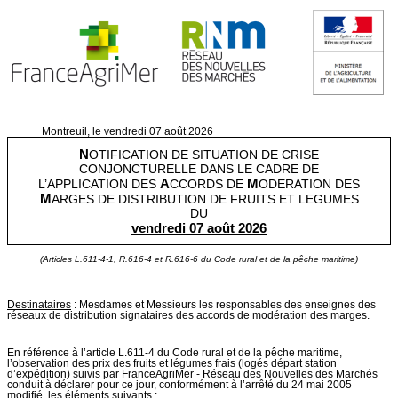
Montreuil, le vendredi 07 août 2026
N
OTIFICATION DE SITUATION DE CRISE
CONJONCTURELLE DANS LE CADRE DE
A
M
L’APPLICATION DES
CCORDS DE
ODERATION DES
M
ARGES DE DISTRIBUTION DE FRUITS ET LEGUMES
DU
vendredi 07 août 2026
(Articles L.611-4-1, R.616-4 et R.616-6 du Code rural et de la pêche maritime)
Destinataires
: Mesdames et Messieurs les responsables des enseignes des
réseaux de distribution signataires des accords de modération des marges.
En référence à l’article L.611-4 du Code rural et de la pêche maritime,
l’observation des prix des fruits et légumes frais (logés départ station
d’expédition) suivis par FranceAgriMer - Réseau des Nouvelles des Marchés
conduit à déclarer pour ce jour, conformément à l’arrêté du 24 mai 2005
modifié, les éléments suivants :