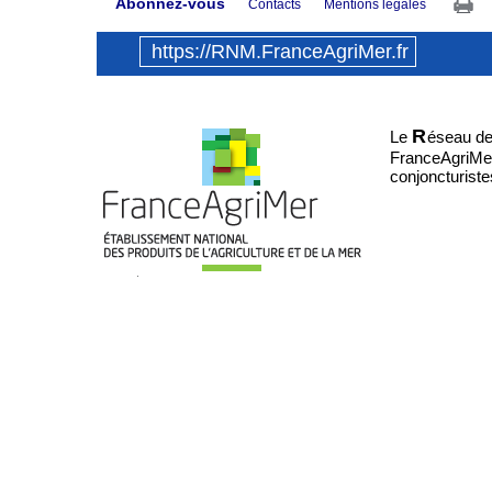
Abonnez-vous
Contacts
Mentions légales
https://RNM.FranceAgriMer.fr
R
Le
éseau d
FranceAgriMer.
conjoncturiste