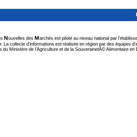
N
M
es
ouvelles des
archés est piloté au niveau national par l'établis
 La collecte d'informations est réalisée en région par des équipes d
s du Ministère de l'Agriculture et de la SouverainetÃ© Alimentaire e