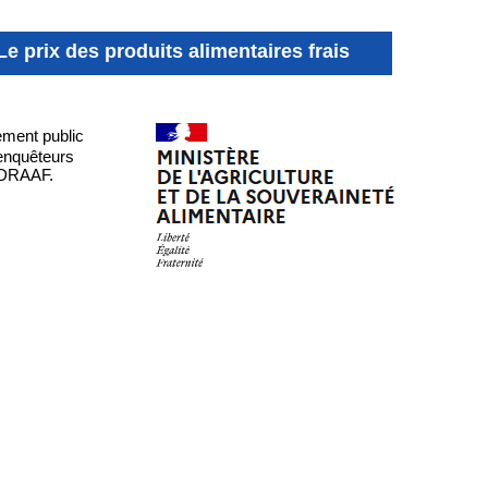
Le prix des produits alimentaires frais
sement public
'enquêteurs
n DRAAF.